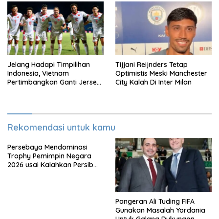
Jelang Hadapi Timpilihan
Tijjani Reijnders Tetap
Indonesia, Vietnam
Optimistis Meski Manchester
Pertimbangkan Ganti Jersey
City Kalah Di Inter Milan
Di Warna Putih
Rekomendasi untuk kamu
Persebaya Mendominasi
Trophy Pemimpin Negara
2026 usai Kalahkan Persib
Lewat Adu Eksekusi
Pangeran Ali Tuding FIFA
Gunakan Masalah Yordania