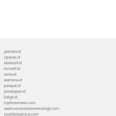
bandar besar starlight princess1000 bagi bonus
jasmani.id
cipanas.id
eksklusif.id
inovatif.id
xenia.id
wamena.id
parapat.id
penatapan.id
balige.id
topthreenews.com
aaatrucksandautowreckings.com
youthlinkjamica.com