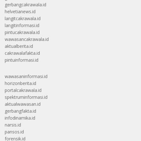
gerbangcakrawala.id
helvetianews.id
langitcakrawala.id
langitinformasi.id
pintucakrawala.id
wawasancakrawala.id
aktualberita.id
cakrawalafakta.id
pintuinformasi.id
wawasaninformasi.id
horizonberita.id
portalcakrawala.id
spektruminformasi.id
aktualwawasan.id
gerbangfakta.id
infodinamika.id
narsis.id
pansos.id
forensik.id