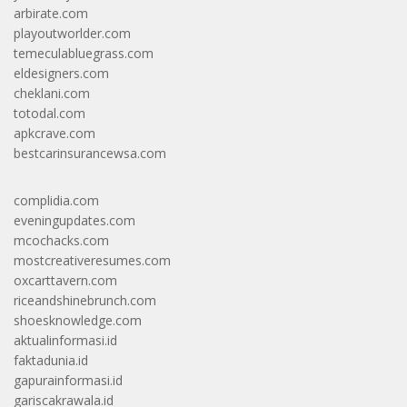
arbirate.com
playoutworlder.com
temeculabluegrass.com
eldesigners.com
cheklani.com
totodal.com
apkcrave.com
bestcarinsurancewsa.com
complidia.com
eveningupdates.com
mcochacks.com
mostcreativeresumes.com
oxcarttavern.com
riceandshinebrunch.com
shoesknowledge.com
aktualinformasi.id
faktadunia.id
gapurainformasi.id
gariscakrawala.id