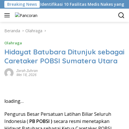
Langsung
Di
Breaking News
KKI Identifikasi 10 Fasilitas Medis Nakes yang Didug
ke
konten
Beranda
Olahraga
Olahraga
Hidayat Batubara Ditunjuk sebagai
Caretaker POBSI Sumatera Utara
Zarah Zuhran
Mei 18, 2026
loading…
Pengurus Besar Persatuan Latihan Biliar Seluruh
Indonesia (
PB POBSI )
secara resmi menetapkan
Hidayat Batubara sebagai Ketua Caretaker POBSI