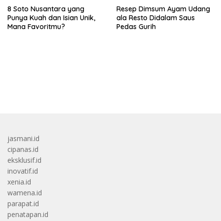
8 Soto Nusantara yang
Resep Dimsum Ayam Udang
Punya Kuah dan Isian Unik,
ala Resto Didalam Saus
Mana Favoritmu?
Pedas Gurih
bandar besar starlight princess1000 bagi bonus
jasmani.id
cipanas.id
eksklusif.id
inovatif.id
xenia.id
wamena.id
parapat.id
penatapan.id