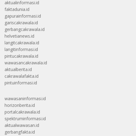
aktualinformasi.id
faktadunia.id
gapurainformasi.id
gariscakrawala.id
gerbangcakrawala.id
helvetianews.id
langitcakrawala.id
langitinformasi.id
pintucakrawala.id
wawasancakrawala.id
aktualberita.id
cakrawalafakta.id
pintuinformasi.id
wawasaninformasi.id
horizonberita.id
portalcakrawala.id
spektruminformasi.id
aktualwawasan.id
gerbangfakta.id