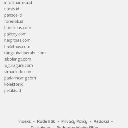
infodinamika.id
narsis.id
pansos.id
forensik.id
hardiknas.com
pakcoy.com
harpitnas.com
harkitnas.com
tangkubanperahu.com
sibolangit.com
siguragura.com
simanindo.com
padarincang.com
kolektor.id
pelukis.id
Indeks
Kode Etik
Privacy Policy
Redaksi
Disclaimer
Pedoman Media Siber