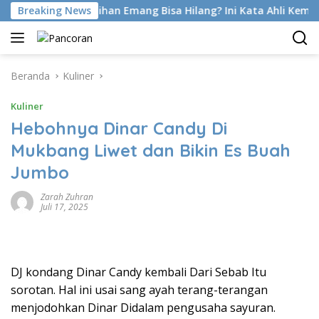
Langsung
lat Foot Di Latihan Emang Bisa Hilang? Ini Kata Ahli Kemakmura
Breaking News
ke
konten
Beranda
Kuliner
Kuliner
Hebohnya Dinar Candy Di
Mukbang Liwet dan Bikin Es Buah
Jumbo
Zarah Zuhran
Juli 17, 2025
DJ kondang Dinar Candy kembali Dari Sebab Itu
sorotan. Hal ini usai sang ayah terang-terangan
menjodohkan Dinar Didalam pengusaha sayuran.