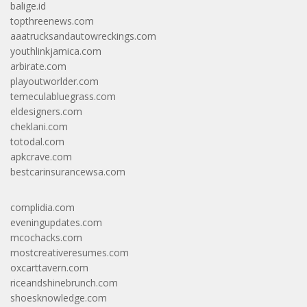
balige.id
topthreenews.com
aaatrucksandautowreckings.com
youthlinkjamica.com
arbirate.com
playoutworlder.com
temeculabluegrass.com
eldesigners.com
cheklani.com
totodal.com
apkcrave.com
bestcarinsurancewsa.com
complidia.com
eveningupdates.com
mcochacks.com
mostcreativeresumes.com
oxcarttavern.com
riceandshinebrunch.com
shoesknowledge.com