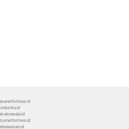
saninformasi.id
zonberita.id
alcakrawala.id
truminformasi.id
alwawasan.id