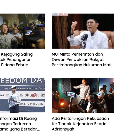
n Kejagung Saling
MUI Minta Pemerintah dan
ntuk Penanganan
Dewan Perwakilan Rakyat
a Pidana Febrie
Pertimbangkan Hukuman Mati
yah
Untuk Koruptor
Informasi Di Ruang
Ada Pertarungan Kekuasaan
 Jangan Terkecoh
Ke Tindak Kejahatan Febrie
Lama yang Beredar
Adriansyah