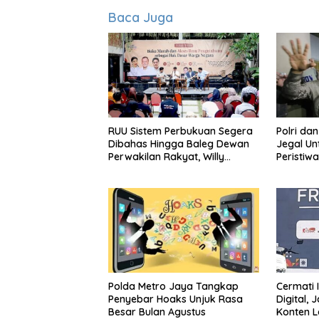
Baca Juga
RUU Sistem Perbukuan Segera
Polri da
Dibahas Hingga Baleg Dewan
Jegal U
Perwakilan Rakyat, Willy
Peristiw
Aditya: Literatur Itu Citarasa
Adrians
Otak
Polda Metro Jaya Tangkap
Cermati 
Penyebar Hoaks Unjuk Rasa
Digital,
Besar Bulan Agustus
Konten 