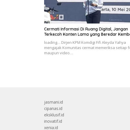
Cermati Informasi Di Ruang Digital, Jangan
Terkecoh Konten Lama yang Beredar Kemba
loading… Dirjen KPM Komdigi Fifi Aleyda Yahya
mengajak Komunitas cermat memeriksa setiap f
maupun video…
jasmani.id
cipanas.id
eksklusif.id
inovatif.id
xenia.id