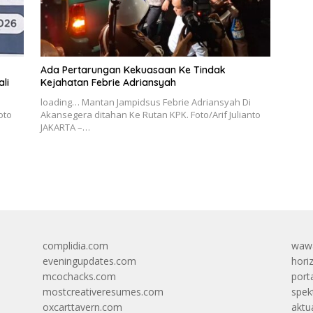
Ada Pertarungan Kekuasaan Ke Tindak
li
Kejahatan Febrie Adriansyah
loading… Mantan Jampidsus Febrie Adriansyah Di
oto
Akansegera ditahan Ke Rutan KPK. Foto/Arif Julianto
JAKARTA –…
complidia.com
wawa
eveningupdates.com
hori
mcochacks.com
port
mostcreativeresumes.com
spek
oxcarttavern.com
aktu