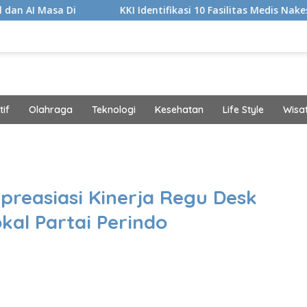
KKI Identifikasi 10 Fasilitas Medis Nakes yang Diduga
if
Olahraga
Teknologi
Kesehatan
Life Style
Wisa
band
preasiasi Kinerja Regu Desk
kal Partai Perindo