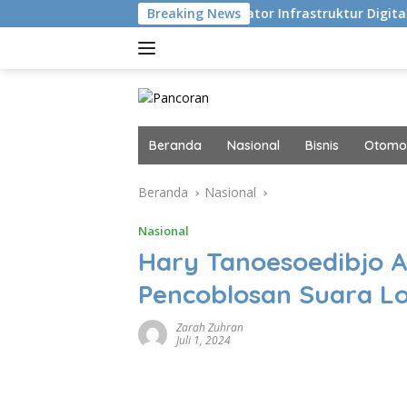
Langsung
ksekusi
Navigator Infrastruktur Digital dan AI Masa Di
Breaking News
ke
konten
Beranda
Nasional
Bisnis
Otomot
Beranda
Nasional
Nasional
Hary Tanoesoedibjo A
Pencoblosan Suara Lo
Zarah Zuhran
Juli 1, 2024