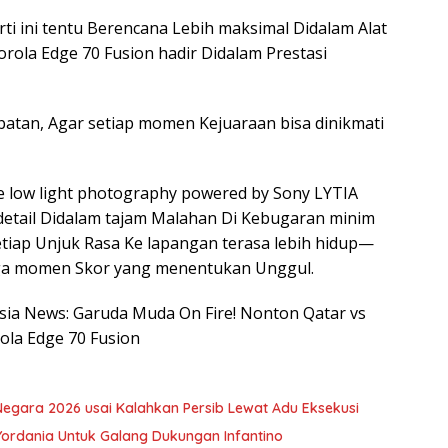
ti ini tentu Berencana Lebih maksimal Didalam Alat
rola Edge 70 Fusion hadir Didalam Prestasi
tan, Agar setiap momen Kejuaraan bisa dinikmati
e low light photography powered by Sony LYTIA
etail Didalam tajam Malahan Di Kebugaran minim
etiap Unjuk Rasa Ke lapangan terasa lebih hidup—
gga momen Skor yang menentukan Unggul.
esia News: Garuda Muda On Fire! Nonton Qatar vs
ola Edge 70 Fusion
gara 2026 usai Kalahkan Persib Lewat Adu Eksekusi
Yordania Untuk Galang Dukungan Infantino