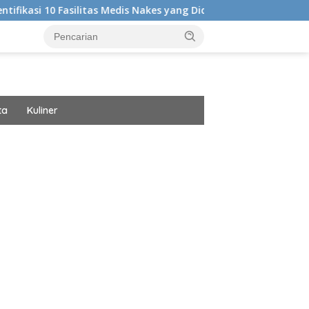
ilitas Medis Nakes yang Diduga Komentar Nirempati Hingga Pasie
ta
Kuliner
ar besar starlight princess1000 bagi bonus