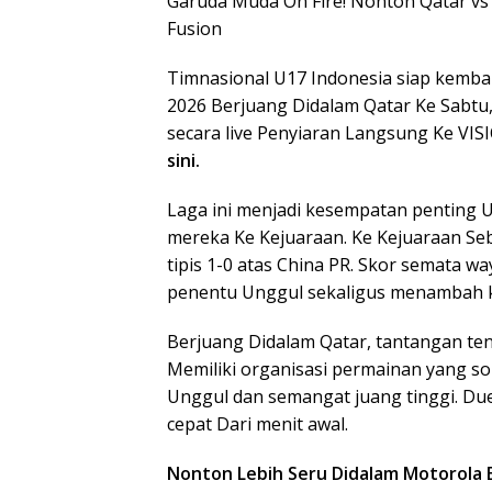
Garuda Muda On Fire! Nonton Qatar vs
Fusion
Timnasional U17 Indonesia siap kembal
2026 Berjuang Didalam Qatar Ke Sabtu,
secara live Penyiaran Langsung Ke VISI
sini.
Laga ini menjadi kesempatan penting 
mereka Ke Kejuaraan. Ke Kejuaraan Seb
tipis 1-0 atas China PR. Skor semata w
penentu Unggul sekaligus menambah kep
Berjuang Didalam Qatar, tantangan te
Memiliki organisasi permainan yang s
Unggul dan semangat juang tinggi. Due
cepat Dari menit awal.
Nonton Lebih Seru Didalam Motorola 