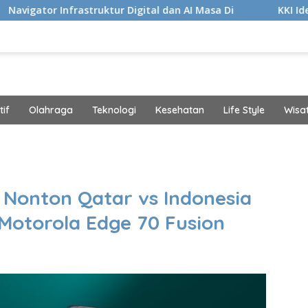
truktur Digital dan AI Masa Di
KKI Identifikasi 10 Fas
if
Olahraga
Teknologi
Kesehatan
Life Style
Wisa
band
 Nonton Qatar vs Indonesia
 Motorola Edge 70 Fusion