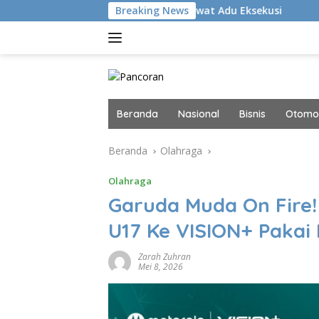
Langsung
i Kalahkan Persib Lewat Adu Eksekusi
Breaking News
Navigator Infras
ke
konten
Beranda
Nasional
Bisnis
Otomot
Beranda
Olahraga
Olahraga
Garuda Muda On Fire!
U17 Ke VISION+ Pakai
Zarah Zuhran
Mei 8, 2026