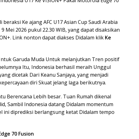
 Indonesia U17 Ke VISION+ Pakai Motorola Edge 70
i beraksi Ke ajang AFC U17 Asian Cup Saudi Arabia
 9 Mei 2026 pukul 22.30 WIB, yang dapat disaksikan
ON+. Link nonton dapat diakses Didalam klik
Ke
Untuk Garuda Muda Untuk melanjutkan Tren positif
elumnya Itu, Indonesia berhasil meraih Unggul
ayang dicetak Dari Keanu Sanjaya, yang menjadi
ercayaan diri Skuat jelang laga berikutnya.
ntu Berencana Lebih besar. Tuan Rumah dikenal
olid, Sambil Indonesia datang Didalam momentum
l ini diprediksi berlangsung ketat Didalam tempo
Edge 70 Fusion