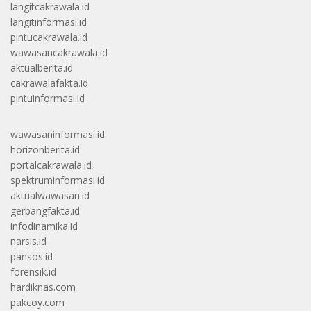
langitcakrawala.id
langitinformasi.id
pintucakrawala.id
wawasancakrawala.id
aktualberita.id
cakrawalafakta.id
pintuinformasi.id
wawasaninformasi.id
horizonberita.id
portalcakrawala.id
spektruminformasi.id
aktualwawasan.id
gerbangfakta.id
infodinamika.id
narsis.id
pansos.id
forensik.id
hardiknas.com
pakcoy.com