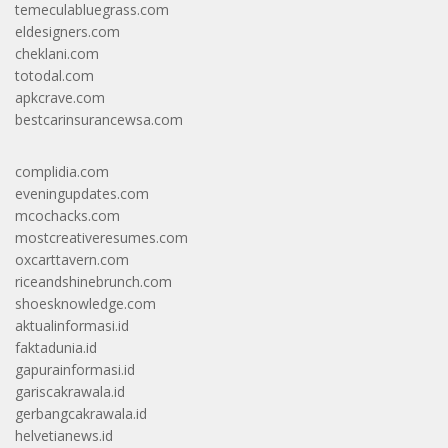
temeculabluegrass.com
eldesigners.com
cheklani.com
totodal.com
apkcrave.com
bestcarinsurancewsa.com
complidia.com
eveningupdates.com
mcochacks.com
mostcreativeresumes.com
oxcarttavern.com
riceandshinebrunch.com
shoesknowledge.com
aktualinformasi.id
faktadunia.id
gapurainformasi.id
gariscakrawala.id
gerbangcakrawala.id
helvetianews.id