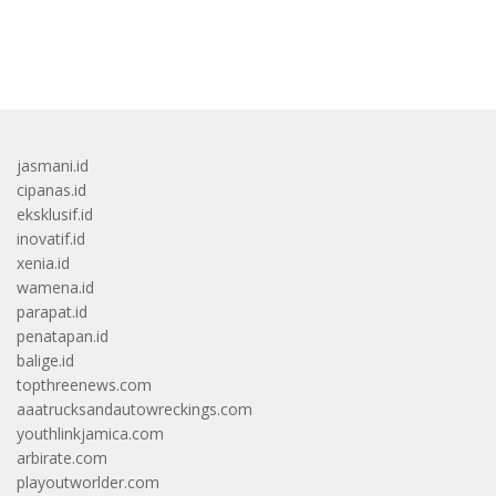
bandar besar starlight princess1000 bagi bonus
jasmani.id
cipanas.id
eksklusif.id
inovatif.id
xenia.id
wamena.id
parapat.id
penatapan.id
balige.id
topthreenews.com
aaatrucksandautowreckings.com
youthlinkjamica.com
arbirate.com
playoutworlder.com