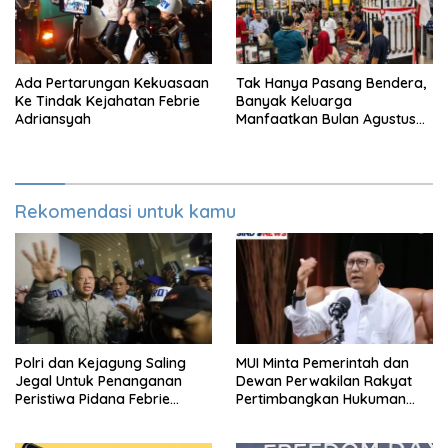
Ada Pertarungan Kekuasaan
Tak Hanya Pasang Bendera,
Ke Tindak Kejahatan Febrie
Banyak Keluarga
Adriansyah
Manfaatkan Bulan Agustus
Sebagai Percantik
Tempattinggal
Rekomendasi untuk kamu
Polri dan Kejagung Saling
MUI Minta Pemerintah dan
Jegal Untuk Penanganan
Dewan Perwakilan Rakyat
Peristiwa Pidana Febrie
Pertimbangkan Hukuman
Adriansyah
Mati Untuk Koruptor