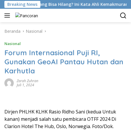
Langsung
 Latihan Emang Bisa Hilang? Ini Kata Ahli Kemakmuran
Breaking News
S
ke
konten
Beranda
Nasional
Nasional
Forum Internasional Puji RI,
Gunakan GeoAI Pantau Hutan dan
Karhutla
Zarah Zuhran
Juli 1, 2024
Dirjen PHLHK KLHK Rasio Ridho Sani (kedua Untuk
kanan) menjadi salah satu pembicara OTFF 2024 Di
Clarion Hotel The Hub, Oslo, Norwegia. Foto/Dok.