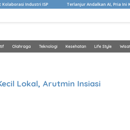
tri ISP
Terlanjur Andalkan AI, Pria Ini Kaget Idap Kanke
if
Olahraga
Teknologi
Kesehatan
Life Style
Wisa
band
cil Lokal, Arutmin Insiasi