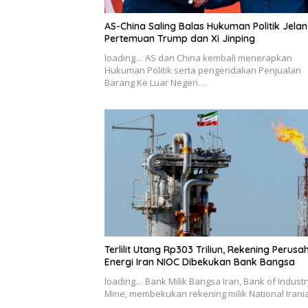
AS-China Saling Balas Hukuman Politik Jela
Pertemuan Trump dan Xi Jinping
loading… AS dan China kembali menerapkan
Hukuman Politik serta pengendalian Penjualan
Barang Ke Luar Negeri…
Terlilit Utang Rp303 Triliun, Rekening Perus
Energi Iran NIOC Dibekukan Bank Bangsa
loading… Bank Milik Bangsa Iran, Bank of Indust
Mine, membekukan rekening milik National Iran