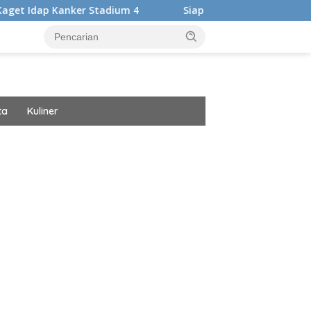
r Stadium 4
Siap Harumkan Nama Bangsa, Audrey Bianca 
ta
Kuliner
ar besar starlight princess1000 bagi bonus