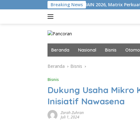
Langsung
ISION+
Gelar MAIN 2026, Matrix Perkuat Kolaborasi Indus
Breaking News
ke
konten
Beranda
Nasional
Bisnis
Otomot
Beranda
Bisnis
Bisnis
Dukung Usaha Mikro Ke
Inisiatif Nawasena
Zarah Zuhran
Juli 1, 2024