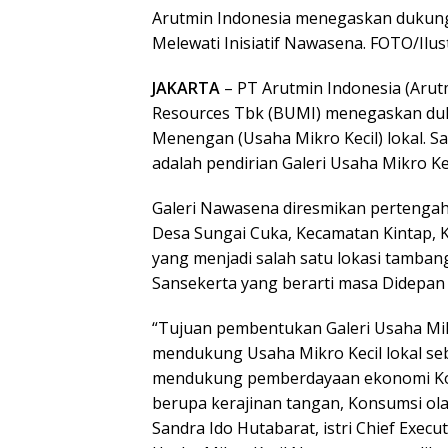
Arutmin Indonesia menegaskan dukung
Melewati Inisiatif Nawasena. FOTO/Ilus
JAKARTA
– PT Arutmin Indonesia (Arut
Resources Tbk (BUMI) menegaskan duk
Menengan (Usaha Mikro Kecil) lokal. Sala
adalah pendirian Galeri Usaha Mikro K
Galeri Nawasena diresmikan pertengaha
Desa Sungai Cuka, Kecamatan Kintap, K
yang menjadi salah satu lokasi tamba
Sansekerta yang berarti masa Didepan 
“Tujuan pembentukan Galeri Usaha Mi
mendukung Usaha Mikro Kecil lokal s
mendukung pemberdayaan ekonomi Komu
berupa kerajinan tangan, Konsumsi olah
Sandra Ido Hutabarat, istri Chief Execu