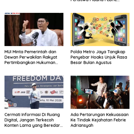
Adriansyah
MUI Minta Pemerintah dan
Polda Metro Jaya Tangkap
Dewan Perwakilan Rakyat
Penyebar Hoaks Unjuk Rasa
Pertimbangkan Hukuman
Besar Bulan Agustus
Mati Untuk Koruptor
Cermati Informasi Di Ruang
Ada Pertarungan Kekuasaan
Digital, Jangan Terkecoh
Ke Tindak Kejahatan Febrie
Konten Lama yang Beredar
Adriansyah
Kembali