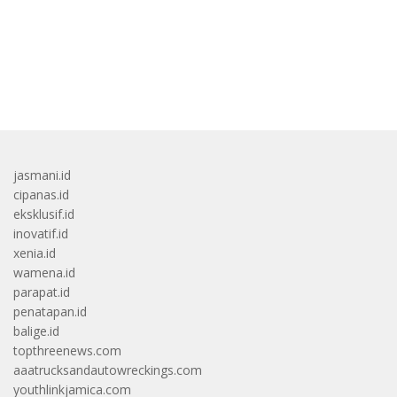
bandar besar starlight princess1000 bagi bonus
jasmani.id
cipanas.id
eksklusif.id
inovatif.id
xenia.id
wamena.id
parapat.id
penatapan.id
balige.id
topthreenews.com
aaatrucksandautowreckings.com
youthlinkjamica.com