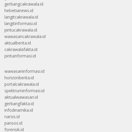
gerbangcakrawala.id
helvetianews.id
langitcakrawala.id
langitinformasi.id
pintucakrawala.id
wawasancakrawala.id
aktualberita.id
cakrawalafakta.id
pintuinformasi.id
wawasaninformasi.id
horizonberita.id
portalcakrawala.id
spektruminformasi.id
aktualwawasan.id
gerbangfakta.id
infodinamika.id
narsis.id
pansos.id
forensik.id