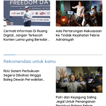
Cermati Informasi Di Ruang
Ada Pertarungan Kekuasaan
Digital, Jangan Terkecoh
Ke Tindak Kejahatan Febrie
Konten Lama yang Beredar
Adriansyah
Kembali
Rekomendasi untuk kamu
RUU Sistem Perbukuan
Segera Dibahas Hingga
Baleg Dewan Perwakilan
Rakyat, Willy Aditya: Literatur
Itu Citarasa Otak
Polri dan Kejagung Saling
Jegal Untuk Penanganan
Peristiwa Pidana Febrie