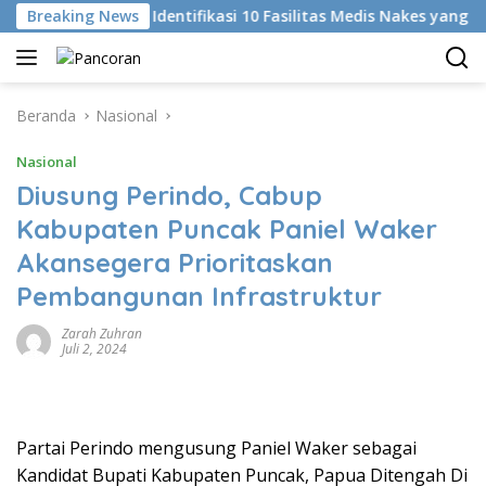
Langsung
i
Breaking News
KKI Identifikasi 10 Fasilitas Medis Nakes yang Didug
ke
konten
Beranda
Nasional
Nasional
Diusung Perindo, Cabup
Kabupaten Puncak Paniel Waker
Akansegera Prioritaskan
Pembangunan Infrastruktur
Zarah Zuhran
Juli 2, 2024
Partai Perindo mengusung Paniel Waker sebagai
Kandidat Bupati Kabupaten Puncak, Papua Ditengah Di