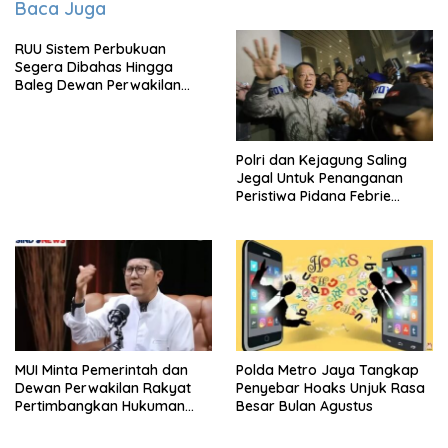
Baca Juga
RUU Sistem Perbukuan
Segera Dibahas Hingga
Baleg Dewan Perwakilan
Rakyat, Willy Aditya: Literatur
Itu Citarasa Otak
Polri dan Kejagung Saling
Jegal Untuk Penanganan
Peristiwa Pidana Febrie
Adriansyah
MUI Minta Pemerintah dan
Polda Metro Jaya Tangkap
Dewan Perwakilan Rakyat
Penyebar Hoaks Unjuk Rasa
Pertimbangkan Hukuman
Besar Bulan Agustus
Mati Untuk Koruptor