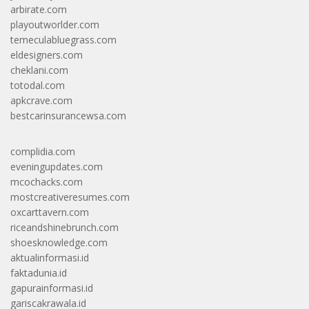
arbirate.com
playoutworlder.com
temeculabluegrass.com
eldesigners.com
cheklani.com
totodal.com
apkcrave.com
bestcarinsurancewsa.com
complidia.com
eveningupdates.com
mcochacks.com
mostcreativeresumes.com
oxcarttavern.com
riceandshinebrunch.com
shoesknowledge.com
aktualinformasi.id
faktadunia.id
gapurainformasi.id
gariscakrawala.id