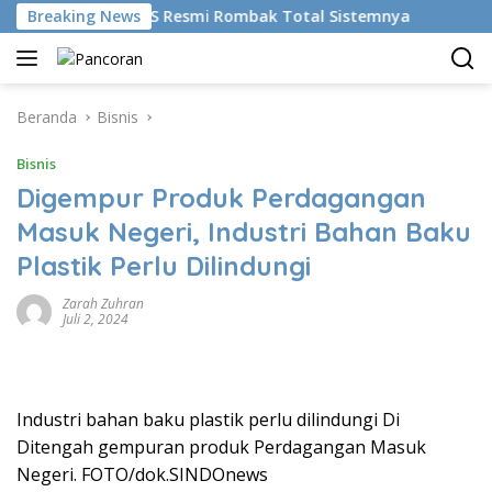
Langsung
ikan AI, BRMS Resmi Rombak Total Sistemnya
Breaking News
Bikin Ge
ke
konten
Beranda
Bisnis
Bisnis
Digempur Produk Perdagangan
Masuk Negeri, Industri Bahan Baku
Plastik Perlu Dilindungi
Zarah Zuhran
Juli 2, 2024
Industri bahan baku plastik perlu dilindungi Di
Ditengah gempuran produk Perdagangan Masuk
Negeri. FOTO/dok.SINDOnews