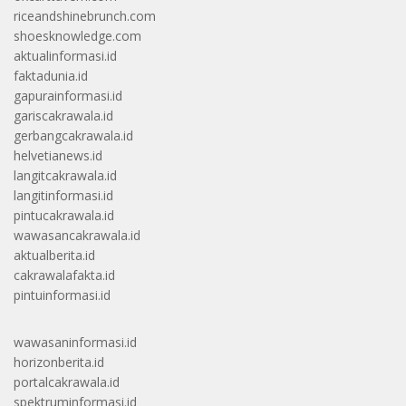
riceandshinebrunch.com
shoesknowledge.com
aktualinformasi.id
faktadunia.id
gapurainformasi.id
gariscakrawala.id
gerbangcakrawala.id
helvetianews.id
langitcakrawala.id
langitinformasi.id
pintucakrawala.id
wawasancakrawala.id
aktualberita.id
cakrawalafakta.id
pintuinformasi.id
wawasaninformasi.id
horizonberita.id
portalcakrawala.id
spektruminformasi.id