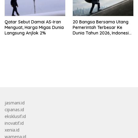
Qatar Sebut Damai AS-Iran
20 Bangsa Bersama Utang
Menguat, Harga Migas Dunia
Pemerintah Terbesar Ke
Langsung Anjlok 2%
Dunia Tahun 2026, Indonesia
Nomor Berapa?
bandar besar starlight princess1000 bagi bonus
jasmani.id
cipanas.id
eksklusif.id
inovatif.id
xenia.id
wamena.id