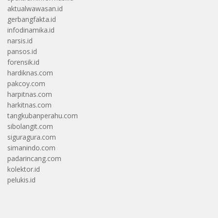
aktualwawasan.id
gerbangfakta.id
infodinamika.id
narsis.id
pansos.id
forensik.id
hardiknas.com
pakcoy.com
harpitnas.com
harkitnas.com
tangkubanperahu.com
sibolangit.com
siguragura.com
simanindo.com
padarincang.com
kolektor.id
pelukis.id