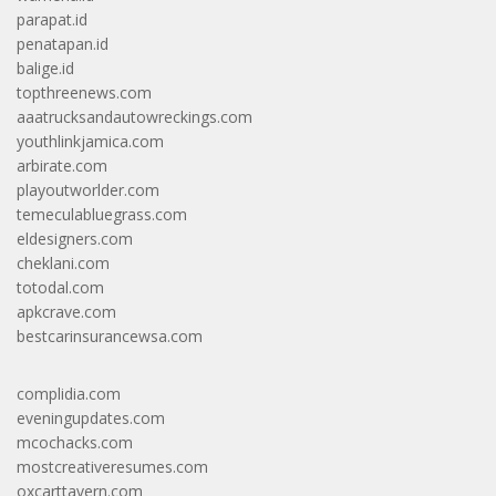
parapat.id
penatapan.id
balige.id
topthreenews.com
aaatrucksandautowreckings.com
youthlinkjamica.com
arbirate.com
playoutworlder.com
temeculabluegrass.com
eldesigners.com
cheklani.com
totodal.com
apkcrave.com
bestcarinsurancewsa.com
complidia.com
eveningupdates.com
mcochacks.com
mostcreativeresumes.com
oxcarttavern.com