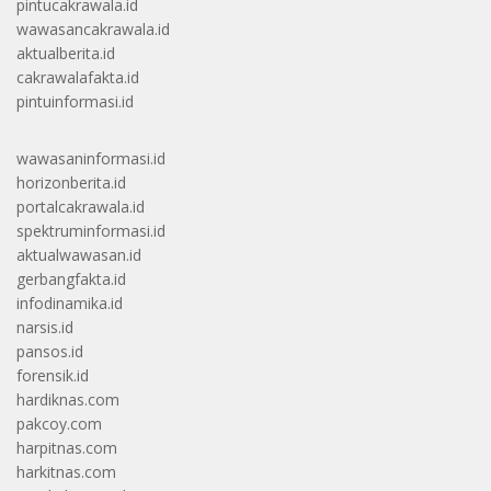
pintucakrawala.id
wawasancakrawala.id
aktualberita.id
cakrawalafakta.id
pintuinformasi.id
wawasaninformasi.id
horizonberita.id
portalcakrawala.id
spektruminformasi.id
aktualwawasan.id
gerbangfakta.id
infodinamika.id
narsis.id
pansos.id
forensik.id
hardiknas.com
pakcoy.com
harpitnas.com
harkitnas.com