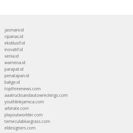
jasmani.id
cipanas.id
eksklusif.id
inovatif.id
xenia.id
wamena.id
parapat.id
penatapan.id
balige.id
topthreenews.com
aaatrucksandautowreckings.com
youthlinkjamica.com
arbirate.com
playoutworlder.com
temeculabluegrass.com
eldesigners.com