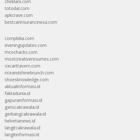
cheklani.com
totodal.com
apkcrave.com
bestcarinsurancewsa.com
complidia.com
eveningupdates.com
mcochacks.com
mostcreativeresumes.com
oxcarttavern.com
riceandshinebrunch.com
shoesknowledge.com
aktualinformasi.id
faktadunia.id
gapurainformasi.id
gariscakrawala.id
gerbangcakrawala.id
helvetianews.id
langitcakrawala.id
langitinformasi.id