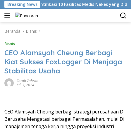
Langsung
Breaking News
KKI Identifikasi 10 Fasilitas Medis Nakes yang Diduga Ko
ke
konten
Beranda
Bisnis
Bisnis
CEO Alamsyah Cheung Berbagi
Kiat Sukses FoxLogger Di Menjaga
Stabilitas Usaha
Zarah Zuhran
Juli 3, 2024
CEO Alamsyah Cheung berbagi strategi perusahaan Di
Berusaha Mengatasi berbagai Permasalahan, mulai Di
manajemen tenaga kerja hingga proyeksi industri