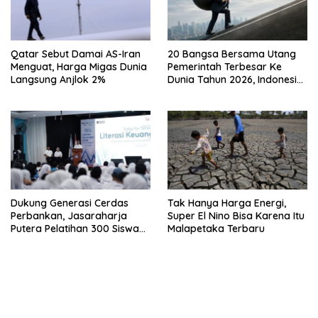
Qatar Sebut Damai AS-Iran
20 Bangsa Bersama Utang
Menguat, Harga Migas Dunia
Pemerintah Terbesar Ke
Langsung Anjlok 2%
Dunia Tahun 2026, Indonesia
Nomor Berapa?
Dukung Generasi Cerdas
Tak Hanya Harga Energi,
Perbankan, Jasaraharja
Super El Nino Bisa Karena Itu
Putera Pelatihan 300 Siswa
Malapetaka Terbaru
Ke Makassar
bandar besar starlight princess1000 bagi bonus