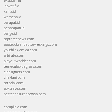
eksklusif.id
inovatif.id
xenia.id
wamena.id
parapat.id
penatapan.id
balige.id
topthreenews.com
aaatrucksandautowreckings.com
youthlinkjamica.com
arbirate.com
playoutworlder.com
temeculabluegrass.com
eldesigners.com
cheklani.com
totodal.com
apkcrave.com
bestcarinsurancewsa.com
complidia.com