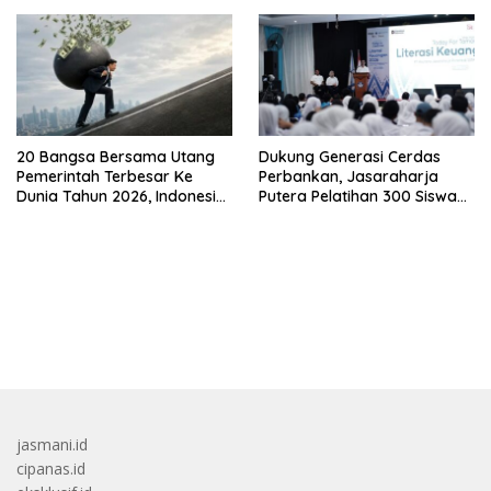
20 Bangsa Bersama Utang
Dukung Generasi Cerdas
Pemerintah Terbesar Ke
Perbankan, Jasaraharja
Dunia Tahun 2026, Indonesia
Putera Pelatihan 300 Siswa
Nomor Berapa?
Ke Makassar
bandar besar starlight princess1000 bagi bonus
jasmani.id
cipanas.id