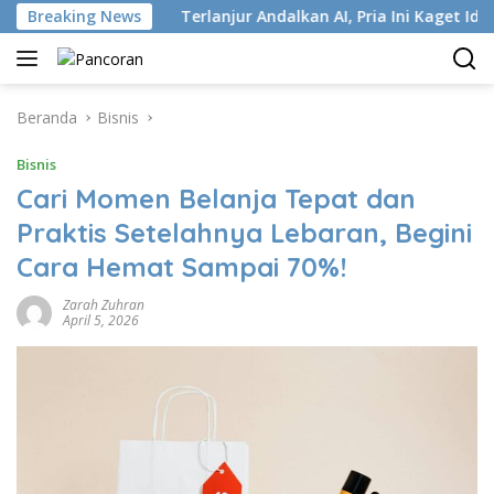
Langsung
tri ISP
Breaking News
Terlanjur Andalkan AI, Pria Ini Kaget Idap Kank
ke
konten
Beranda
Bisnis
Bisnis
Cari Momen Belanja Tepat dan
Praktis Setelahnya Lebaran, Begini
Cara Hemat Sampai 70%!
Zarah Zuhran
April 5, 2026