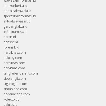
wawasaninformasi.id
horizonberita.id
portalcakrawala.id
spektruminformasi.id
aktualwawasan.id
gerbangfakta.id
infodinamika.id
narsis.id
pansos.id
forensik.id
hardiknas.com
pakcoy.com
harpitnas.com
harkitnas.com
tangkubanperahu.com
sibolangit.com
siguragura.com
simanindo.com
padarincang.com
kolektor.id
pelukis.id