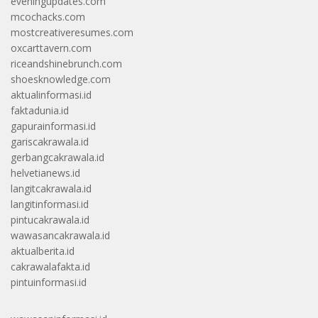
eveningupdates.com
mcochacks.com
mostcreativeresumes.com
oxcarttavern.com
riceandshinebrunch.com
shoesknowledge.com
aktualinformasi.id
faktadunia.id
gapurainformasi.id
gariscakrawala.id
gerbangcakrawala.id
helvetianews.id
langitcakrawala.id
langitinformasi.id
pintucakrawala.id
wawasancakrawala.id
aktualberita.id
cakrawalafakta.id
pintuinformasi.id