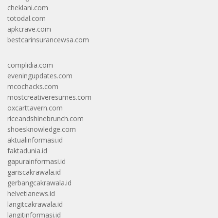
cheklani.com
totodal.com
apkcrave.com
bestcarinsurancewsa.com
complidia.com
eveningupdates.com
mcochacks.com
mostcreativeresumes.com
oxcarttavern.com
riceandshinebrunch.com
shoesknowledge.com
aktualinformasi.id
faktadunia.id
gapurainformasi.id
gariscakrawala.id
gerbangcakrawala.id
helvetianews.id
langitcakrawala.id
langitinformasi.id