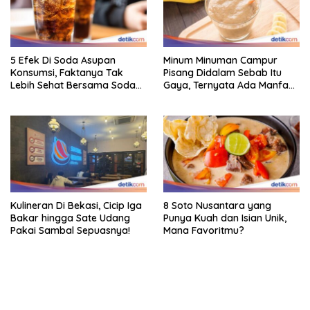
5 Efek Di Soda Asupan
Minum Minuman Campur
Konsumsi, Faktanya Tak
Pisang Didalam Sebab Itu
Lebih Sehat Bersama Soda
Gaya, Ternyata Ada Manfaat
Biasa
Sehatnya
Kulineran Di Bekasi, Cicip Iga
8 Soto Nusantara yang
Bakar hingga Sate Udang
Punya Kuah dan Isian Unik,
Pakai Sambal Sepuasnya!
Mana Favoritmu?
bandar besar starlight princess1000 bagi bonus