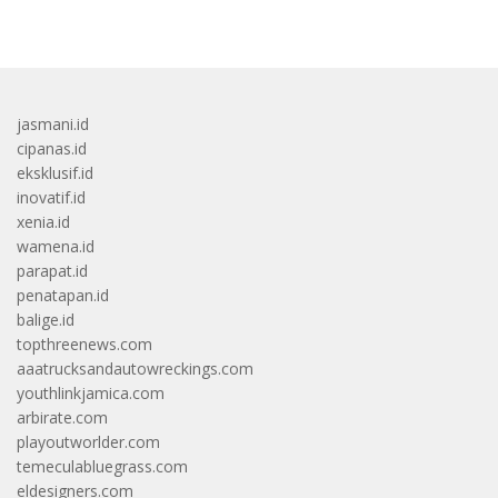
jasmani.id
cipanas.id
eksklusif.id
inovatif.id
xenia.id
wamena.id
parapat.id
penatapan.id
balige.id
topthreenews.com
aaatrucksandautowreckings.com
youthlinkjamica.com
arbirate.com
playoutworlder.com
temeculabluegrass.com
eldesigners.com