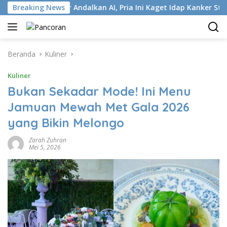
Langsung
jur Andalkan AI, Pria Ini Kaget Idap Kanker Stadium 4
Breaking News
S
ke
konten
Beranda
Kuliner
Kuliner
Bukan Sekadar Mode! Ini Menu
Jamuan Mewah Met Gala 2026
yang Bikin Melongo
Zarah Zuhran
Mei 5, 2026