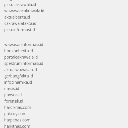
pintucakrawala.id
wawasancakrawala.id
aktualberita.id
cakrawalafakta.id
pintuinformasi.id
wawasaninformasi.id
horizonberita.id
portalcakrawala.id
spektruminformasi.id
aktualwawasan.id
gerbangfakta.id
infodinamika.id
narsis.id
pansos.id
forensik.id
hardiknas.com
pakcoy.com
harpitnas.com
harkitnas.com