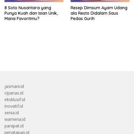
8 Soto Nusantara yang
Resep Dimsum Ayam Udang
Punya Kuah dan Isian Unik,
ala Resto Didalam Saus
Mana Favoritmu?
Pedas Gurih
bandar besar starlight princess1000 bagi bonus
jasmani.id
cipanas.id
eksklusif.id
inovatif.id
xenia.id
wamena.id
parapat.id
penatapan.id