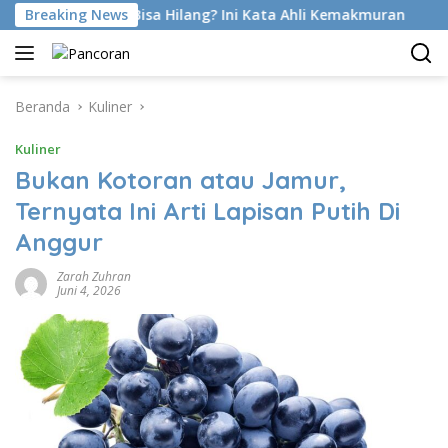
Langsung
 Emang Bisa Hilang? Ini Kata Ahli Kemakmuran
Breaking News
Sutradar
ke
konten
Beranda
Kuliner
Kuliner
Bukan Kotoran atau Jamur,
Ternyata Ini Arti Lapisan Putih Di
Anggur
Zarah Zuhran
Juni 4, 2026