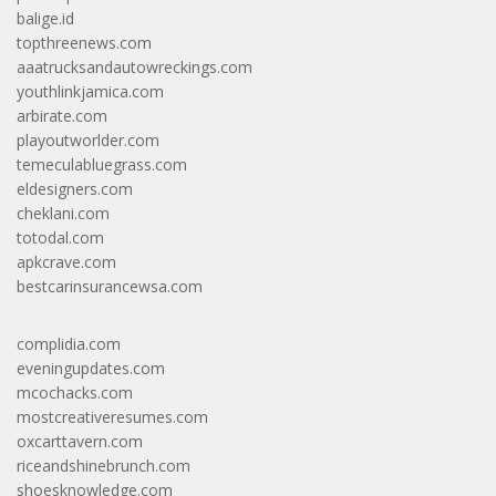
balige.id
topthreenews.com
aaatrucksandautowreckings.com
youthlinkjamica.com
arbirate.com
playoutworlder.com
temeculabluegrass.com
eldesigners.com
cheklani.com
totodal.com
apkcrave.com
bestcarinsurancewsa.com
complidia.com
eveningupdates.com
mcochacks.com
mostcreativeresumes.com
oxcarttavern.com
riceandshinebrunch.com
shoesknowledge.com