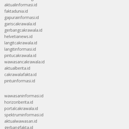
aktualinformasi.id
faktadunia.id
gapurainformasi.id
gariscakrawala.id
gerbangcakrawala.id
helvetianews.id
langitcakrawala.id
langitinformasi.id
pintucakrawala.id
wawasancakrawala.id
aktualberita.id
cakrawalafakta.id
pintuinformasi.id
wawasaninformasi.id
horizonberita.id
portalcakrawala.id
spektruminformasi.id
aktualwawasan.id
gerbangfakta.id