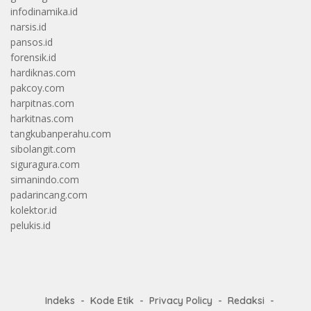
infodinamika.id
narsis.id
pansos.id
forensik.id
hardiknas.com
pakcoy.com
harpitnas.com
harkitnas.com
tangkubanperahu.com
sibolangit.com
siguragura.com
simanindo.com
padarincang.com
kolektor.id
pelukis.id
Indeks
Kode Etik
Privacy Policy
Redaksi