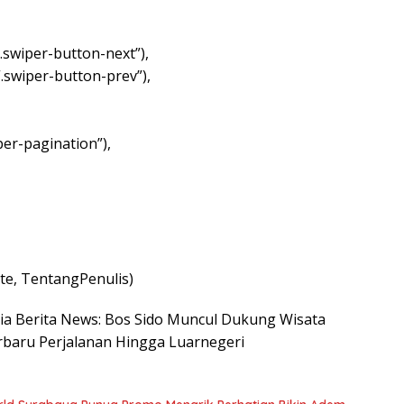
.swiper-button-next”),
“.swiper-button-prev”),
per-pagination”),
e, TentangPenulis)
esia Berita News: Bos Sido Muncul Dukung Wisata
erbaru Perjalanan Hingga Luarnegeri