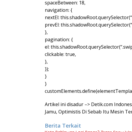
spaceBetween: 18,
navigation: {
nextEl: this.shadowRoot.querySelector(“
prevEl: this.shadowRoot.querySelector(
},
pagination: {
el: this.shadowRoot.querySelector(“.swi
clickable: true,
},
});
}
}
customElements.define(elementTemplat
Artikel ini disadur –> Detik.com Indon
Jamu, Optimistis Di Sebab Itu Mesin T
Berita Terkait