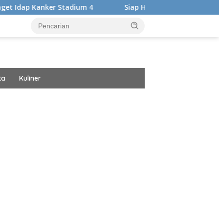
 Stadium 4
Siap Harumkan Nama Bangsa, Audrey Bianca B
ta
Kuliner
ar besar starlight princess1000 bagi bonus