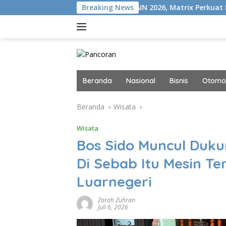
Langsung
ION+
Gelar MAIN 2026, Matrix Perkuat Kolaborasi Industr
Breaking News
ke
konten
Beranda
Nasional
Bisnis
Otomot
Beranda
Wisata
Wisata
Bos Sido Muncul Duku
Di Sebab Itu Mesin T
Luarnegeri
Zarah Zuhran
Juli 6, 2026