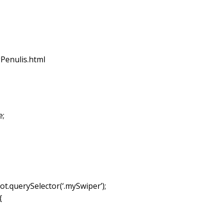
Penulis.html
e;
t.querySelector(‘.mySwiper’);
{