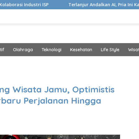
i ISP
Terlanjur Andalkan AI, Pria Ini Kaget Idap Kanker
if
Olahraga
Teknologi
Kesehatan
Life Style
Wisa
band
ng Wisata Jamu, Optimistis
erbaru Perjalanan Hingga