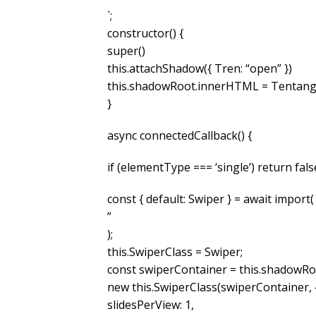
`;
constructor() {
super()
this.attachShadow({ Tren: “open” })
this.shadowRoot.innerHTML = Tentang
}
async connectedCallback() {
if (elementType === ‘single’) return fals
const { default: Swiper } = await import(
”
);
this.SwiperClass = Swiper;
const swiperContainer = this.shadowRoo
new this.SwiperClass(swiperContainer, 
slidesPerView: 1,