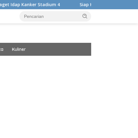
Stadium 4
Siap Harumkan Nama Bangsa, Audrey Bianca Be
ta
Kuliner
ar besar starlight princess1000 bagi bonus