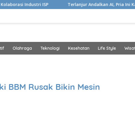
 ISP
Terlanjur Andalkan AI, Pria Ini Kaget Idap Kanker 
if
Olahraga
Teknologi
Kesehatan
Life Style
Wisa
band
i BBM Rusak Bikin Mesin