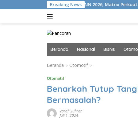
Langsung
ON+
Gelar MAIN 2026, Matrix Perkuat Kolaborasi Industri
Breaking News
ke
konten
Beranda
Nasional
Bisnis
Otomot
Beranda
Otomotif
Otomotif
Benarkah Tutup Tangk
Bermasalah?
Zarah Zuhran
Juli 1, 2024