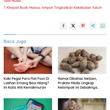
Usia Muda
7 Khasiat Buah Matoa, Ampuh Tingkatkan Kekebalan Tubuh
Baca Juga
Kaki Pegal Para Flat Foot Di
Ramai Dibahas Netizen,
Latihan Emang Bisa Hilang?
Praktisi Medis Ungkap
Ini Kata Ahli Kemakmuran
Kelompok Ini Sebaiknya
Batasi Makan Kimpul