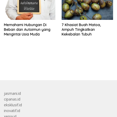
Memahami Hubungan Di
7 Khasiat Buah Matoa,
Beban dan Autoimun yang
Ampuh Tingkatkan
Mengintai Usia Muda
Kekebalan Tubuh
bandar besar starlight princess1000 bagi bonus
jasmani.id
cipanas.id
eksklusif.id
inovatif.id
xenia.id