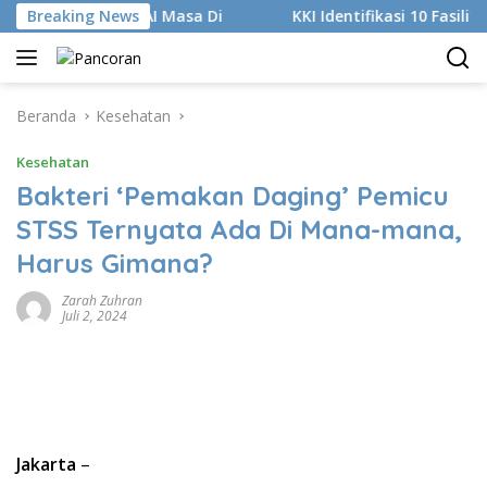
Langsung
Digital dan AI Masa Di
Breaking News
KKI Identifikasi 10 Fasilitas Me
ke
konten
Beranda
Kesehatan
Kesehatan
Bakteri ‘Pemakan Daging’ Pemicu
STSS Ternyata Ada Di Mana-mana,
Harus Gimana?
Zarah Zuhran
Juli 2, 2024
Jakarta
–