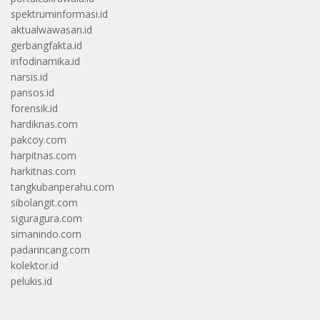
spektruminformasi.id
aktualwawasan.id
gerbangfakta.id
infodinamika.id
narsis.id
pansos.id
forensik.id
hardiknas.com
pakcoy.com
harpitnas.com
harkitnas.com
tangkubanperahu.com
sibolangit.com
siguragura.com
simanindo.com
padarincang.com
kolektor.id
pelukis.id