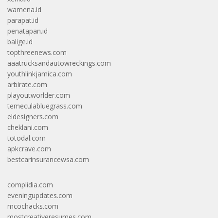
wamena.id
parapat.id
penatapan.id
balige.id
topthreenews.com
aaatrucksandautowreckings.com
youthlinkjamica.com
arbirate.com
playoutworlder.com
temeculabluegrass.com
eldesigners.com
cheklani.com
totodal.com
apkcrave.com
bestcarinsurancewsa.com
complidia.com
eveningupdates.com
mcochacks.com
mostcreativeresumes.com