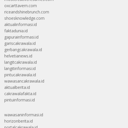
oxcarttavern.com
riceandshinebrunch.com
shoesknowledge.com
aktualinformasi.id
faktadunia.id
gapurainformasi.id
gariscakrawala.id
gerbangcakrawala.id
helvetianews.id
langitcakrawala.id
langitinformasi.id
pintucakrawala.id
wawasancakrawala.id
aktualberita.id
cakrawalafakta.id
pintuinformasi.id
wawasaninformasi.id
horizonberita.id
portalcakrawala.id