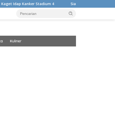
anker Stadium 4
Siap Harumkan Nama Bangsa, Audrey Bia
ta
Kuliner
ar besar starlight princess1000 bagi bonus