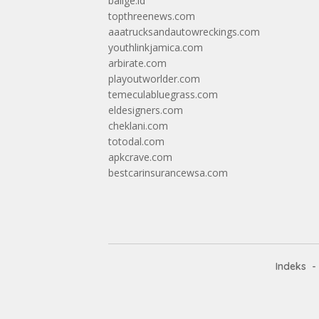
balige.id
topthreenews.com
aaatrucksandautowreckings.com
youthlinkjamica.com
arbirate.com
playoutworlder.com
temeculabluegrass.com
eldesigners.com
cheklani.com
totodal.com
apkcrave.com
bestcarinsurancewsa.com
Indeks