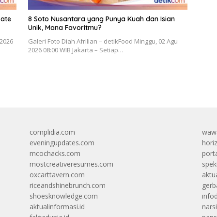
Sate
8 Soto Nusantara yang Punya Kuah dan Isian
Unik, Mana Favoritmu?
 2026
Galeri Foto Diah Afrilian – detikFood Minggu, 02 Agu
2026 08:00 WIB Jakarta – Setiap…
complidia.com
wawa
eveningupdates.com
hori
mcochacks.com
port
mostcreativeresumes.com
spek
oxcarttavern.com
aktu
riceandshinebrunch.com
gerb
shoesknowledge.com
info
aktualinformasi.id
narsi