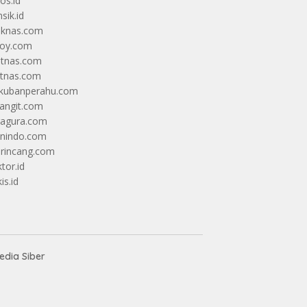
os.id
sik.id
iknas.com
coy.com
itnas.com
itnas.com
kubanperahu.com
langit.com
ragura.com
nindo.com
rincang.com
tor.id
is.id
dia Siber