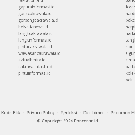
faktadunia.id
pans
gapurainformasi.id
foren
gariscakrawala.id
hard
gerbangcakrawala.id
pak
helvetianews.id
harp
langitcakrawala.id
hark
langitinformasi.id
tang
pintucakrawala.id
sibo
wawasancakrawala.id
sigu
aktualberita.id
sima
cakrawalafakta.id
pada
pintuinformasi.id
kolek
peluk
Kode Etik
Privacy Policy
Redaksi
Disclaimer
Pedoman Me
© Copyright 2024
Pancoran.id