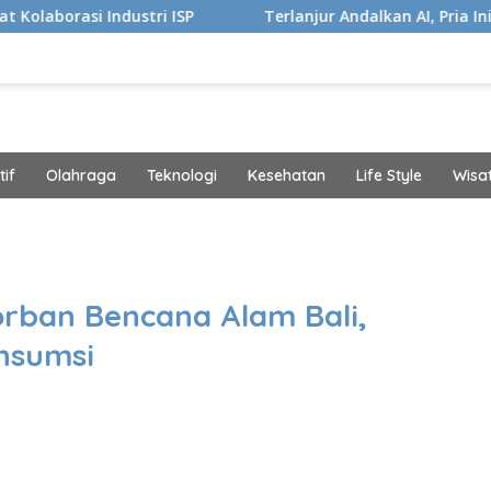
ndustri ISP
Terlanjur Andalkan AI, Pria Ini Kaget Idap K
if
Olahraga
Teknologi
Kesehatan
Life Style
Wisa
band
orban Bencana Alam Bali,
nsumsi