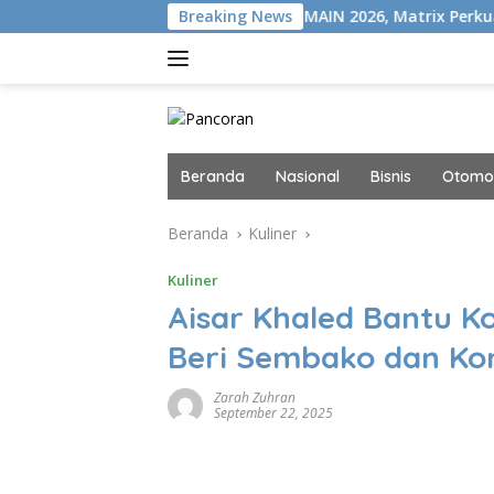
Langsung
i VISION+
Gelar MAIN 2026, Matrix Perkuat Kolaborasi I
Breaking News
ke
konten
Beranda
Nasional
Bisnis
Otomot
Beranda
Kuliner
Kuliner
Aisar Khaled Bantu K
Beri Sembako dan Ko
Zarah Zuhran
September 22, 2025