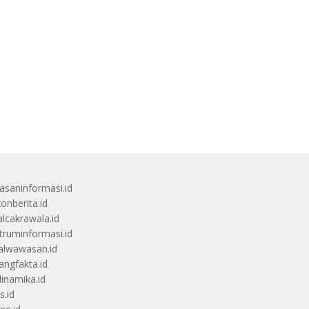
saninformasi.id
zonberita.id
alcakrawala.id
truminformasi.id
alwawasan.id
angfakta.id
dinamika.id
s.id