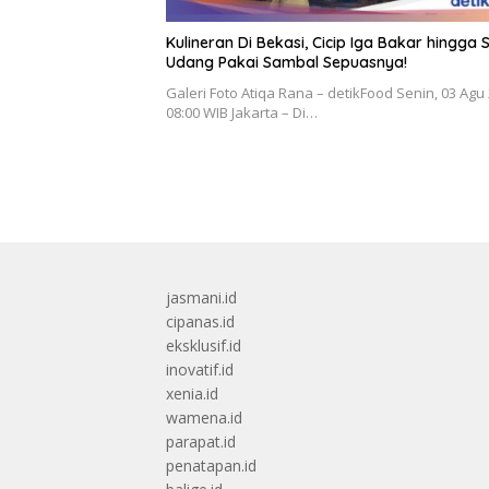
Kulineran Di Bekasi, Cicip Iga Bakar hingga 
Udang Pakai Sambal Sepuasnya!
Galeri Foto Atiqa Rana – detikFood Senin, 03 Agu
08:00 WIB Jakarta – Di…
jasmani.id
cipanas.id
eksklusif.id
inovatif.id
xenia.id
wamena.id
parapat.id
penatapan.id