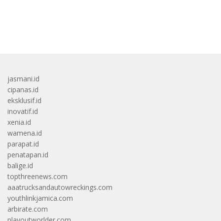
bandar besar starlight princess1000 bagi bonus
jasmani.id
cipanas.id
eksklusif.id
inovatif.id
xenia.id
wamena.id
parapat.id
penatapan.id
balige.id
topthreenews.com
aaatrucksandautowreckings.com
youthlinkjamica.com
arbirate.com
playoutworlder.com