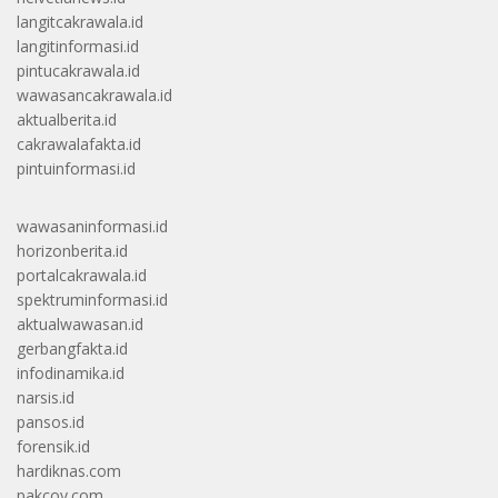
langitcakrawala.id
langitinformasi.id
pintucakrawala.id
wawasancakrawala.id
aktualberita.id
cakrawalafakta.id
pintuinformasi.id
wawasaninformasi.id
horizonberita.id
portalcakrawala.id
spektruminformasi.id
aktualwawasan.id
gerbangfakta.id
infodinamika.id
narsis.id
pansos.id
forensik.id
hardiknas.com
pakcoy.com