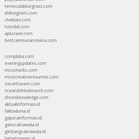
temeculabluegrass.com
eldesigners.com
cheklani.com
totodal.com
apkcrave.com
bestcarinsurancewsa.com
complidia.com
eveningupdates.com
mcochacks.com
mostcreativeresumes.com
oxcarttavern.com
riceandshinebrunch.com
shoesknowledge.com
aktualinformasi.id
faktadunia.id
gapurainformasi.id
gariscakrawala.id
gerbangcakrawala.id
helvetianews.id