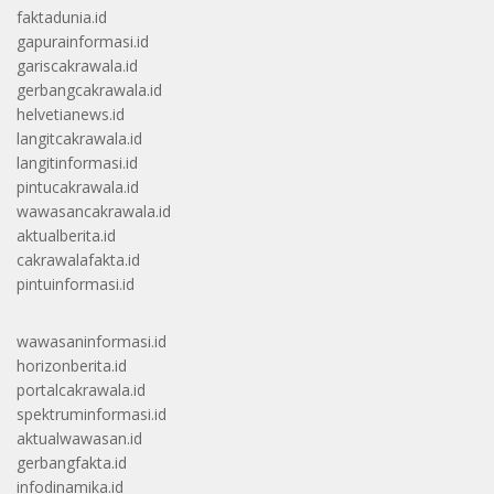
faktadunia.id
gapurainformasi.id
gariscakrawala.id
gerbangcakrawala.id
helvetianews.id
langitcakrawala.id
langitinformasi.id
pintucakrawala.id
wawasancakrawala.id
aktualberita.id
cakrawalafakta.id
pintuinformasi.id
wawasaninformasi.id
horizonberita.id
portalcakrawala.id
spektruminformasi.id
aktualwawasan.id
gerbangfakta.id
infodinamika.id