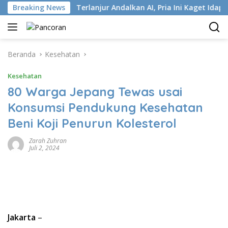
Langsung
i ISP
Breaking News
Terlanjur Andalkan AI, Pria Ini Kaget Idap Kanker
ke
konten
Beranda
Kesehatan
Kesehatan
80 Warga Jepang Tewas usai
Konsumsi Pendukung Kesehatan
Beni Koji Penurun Kolesterol
Zarah Zuhran
Juli 2, 2024
Jakarta
–