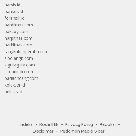
narsis.id
pansos.id
forensik.id
hardiknas.com
pakcoy.com
harpitnas.com
harkitnas.com
tangkubanperahu.com
sibolangit.com
siguragura.com
simanindo.com
padarincang.com
kolektor.id
pelukis.id
Indeks
Kode Etik
Privacy Policy
Redaksi
Disclaimer
Pedoman Media Siber