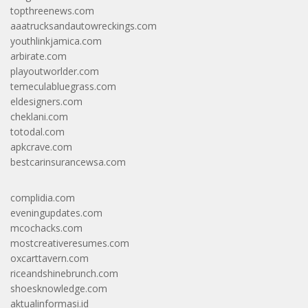
topthreenews.com
aaatrucksandautowreckings.com
youthlinkjamica.com
arbirate.com
playoutworlder.com
temeculabluegrass.com
eldesigners.com
cheklani.com
totodal.com
apkcrave.com
bestcarinsurancewsa.com
complidia.com
eveningupdates.com
mcochacks.com
mostcreativeresumes.com
oxcarttavern.com
riceandshinebrunch.com
shoesknowledge.com
aktualinformasi.id