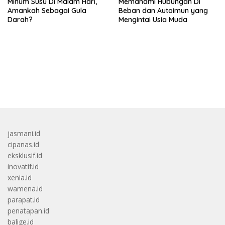
Minum Susu Di Malam Hari,
Memahami Hubungan Di
Amankah Sebagai Gula
Beban dan Autoimun yang
Darah?
Mengintai Usia Muda
bandar besar starlight princess1000 bagi bonus
jasmani.id
cipanas.id
eksklusif.id
inovatif.id
xenia.id
wamena.id
parapat.id
penatapan.id
balige.id