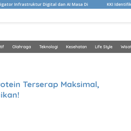
 Digital dan AI Masa Di
KKI Identifikasi 10 Fasilitas M
if
Olahraga
Teknologi
Kesehatan
Life Style
Wisa
band
rotein Terserap Maksimal,
ikan!