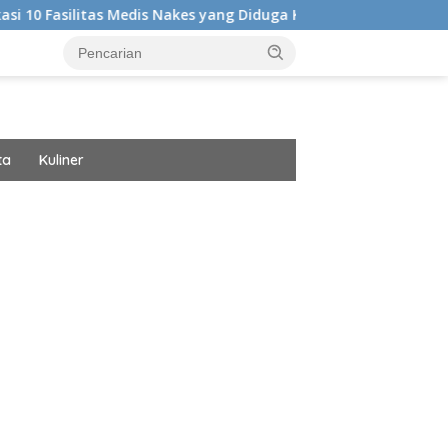
edis Nakes yang Diduga Komentar Nirempati Hingga Pasien BPJS
ta
Kuliner
ar besar starlight princess1000 bagi bonus