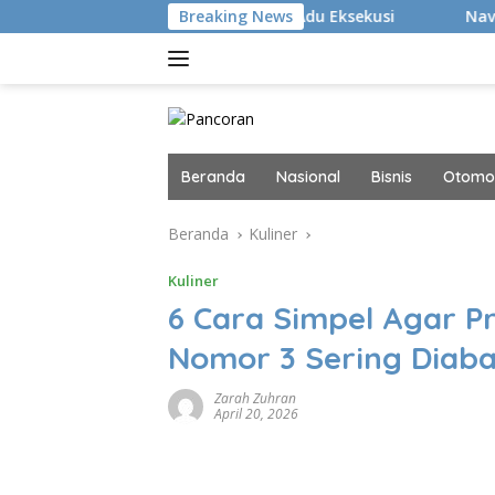
Langsung
an Persib Lewat Adu Eksekusi
Breaking News
Navigator Infrastruktur
ke
konten
Beranda
Nasional
Bisnis
Otomot
Beranda
Kuliner
Kuliner
6 Cara Simpel Agar P
Nomor 3 Sering Diaba
Zarah Zuhran
April 20, 2026