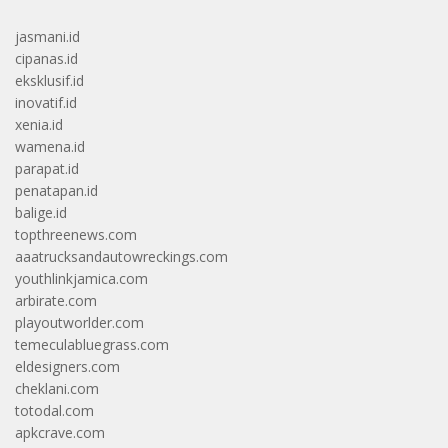
jasmani.id
cipanas.id
eksklusif.id
inovatif.id
xenia.id
wamena.id
parapat.id
penatapan.id
balige.id
topthreenews.com
aaatrucksandautowreckings.com
youthlinkjamica.com
arbirate.com
playoutworlder.com
temeculabluegrass.com
eldesigners.com
cheklani.com
totodal.com
apkcrave.com