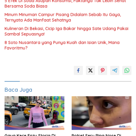
5 Efek Di Soda Asupan Konsumsi, Faktanya Tak Lebih Sehat
Bersama Soda Biasa
Minum Minuman Campur Pisang Didalam Sebab Itu Gaya,
Ternyata Ada Manfaat Sehatnya
Kulineran Di Bekasi, Cicip Iga Bakar hingga Sate Udang Pakai
Sambal Sepuasnya!
8 Soto Nusantara yang Punya Kuah dan Isian Unik, Mana
Favoritmu?
Baca Juga
Gaya Kece Enzy Storia Di
Potret Seru Rina Nose Di