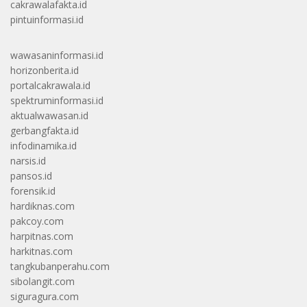
cakrawalafakta.id
pintuinformasi.id
wawasaninformasi.id
horizonberita.id
portalcakrawala.id
spektruminformasi.id
aktualwawasan.id
gerbangfakta.id
infodinamika.id
narsis.id
pansos.id
forensik.id
hardiknas.com
pakcoy.com
harpitnas.com
harkitnas.com
tangkubanperahu.com
sibolangit.com
siguragura.com