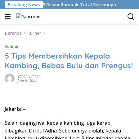
Langsung
ikan AI, BRMS Resmi Rombak Total Sistemnya
Breaking News
Bikin Ge
ke
konten
Beranda
Kuliner
Kuliner
5 Tips Membersihkan Kepala
Kambing, Bebas Bulu dan Prengus!
Zarah Zuhran
Juni 6, 2025
Jakarta
–
Selain dagingnya, kepala kambing juga kerap
dibagikan Di Idul Adha. Sebelumnya diolah, kepala
kambing perlu dibersihkan. Ikuti 5 tips ini agar kepala