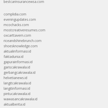
bestcarinsurancewsa.com
complidia.com
eveningupdates.com
mcochacks.com
mostcreativeresumes.com
oxcarttavern.com
riceandshinebrunch.com
shoesknowledge.com
aktualinformasi.id
faktadunia.id
gapurainformasi.id
gariscakrawala.id
gerbangcakrawala.id
helvetianews.id
langitcakrawala.id
langitinformasi.id
pintucakrawala.id
wawasancakrawala.id
aktualberita.id