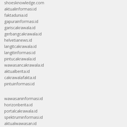
shoesknowledge.com
aktualinformasi.id
faktadunia.id
gapurainformasi.id
gariscakrawala.id
gerbangcakrawala.id
helvetianews.id
langitcakrawala.id
langitinformasi.id
pintucakrawala.id
wawasancakrawala.id
aktualberita.id
cakrawalafakta.id
pintuinformasi.id
wawasaninformasi.id
horizonberita.id
portalcakrawala.id
spektruminformasi.id
aktualwawasan.id