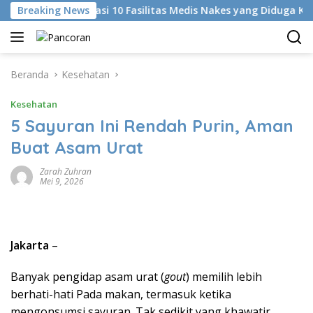
Langsung
I Identifikasi 10 Fasilitas Medis Nakes yang Diduga Komentar N
Breaking News
ke
konten
Beranda
Kesehatan
Kesehatan
5 Sayuran Ini Rendah Purin, Aman
Buat Asam Urat
Zarah Zuhran
Mei 9, 2026
Jakarta
–
Banyak pengidap asam urat (
gout
) memilih lebih
berhati-hati Pada makan, termasuk ketika
mengonsumsi sayuran. Tak sedikit yang khawatir