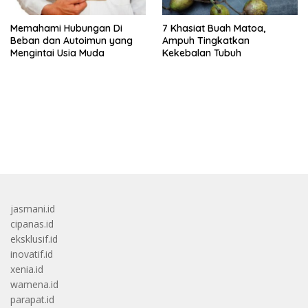
Memahami Hubungan Di
7 Khasiat Buah Matoa,
Beban dan Autoimun yang
Ampuh Tingkatkan
Mengintai Usia Muda
Kekebalan Tubuh
bandar besar starlight princess1000 bagi bonus
jasmani.id
cipanas.id
eksklusif.id
inovatif.id
xenia.id
wamena.id
parapat.id