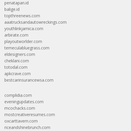
penatapan.id
balige.id
topthreenews.com
aaatrucksandautowreckings.com
youthlinkjamica.com
arbirate.com
playoutworlder.com
temeculabluegrass.com
eldesigners.com
cheklani.com
totodal.com
apkcrave.com
bestcarinsurancewsa.com
complidia.com
eveningupdates.com
mcochacks.com
mostcreativeresumes.com
oxcarttavern.com
riceandshinebrunch.com