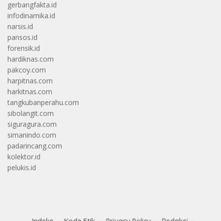
gerbangfakta.id
infodinamika.id
narsis.id
pansos.id
forensik.id
hardiknas.com
pakcoy.com
harpitnas.com
harkitnas.com
tangkubanperahu.com
sibolangit.com
siguragura.com
simanindo.com
padarincang.com
kolektor.id
pelukis.id
Indeks
Kode Etik
Privacy Policy
Redaksi