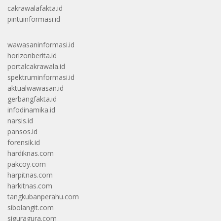
cakrawalafakta.id
pintuinformasi.id
wawasaninformasi.id
horizonberita.id
portalcakrawala.id
spektruminformasi.id
aktualwawasan.id
gerbangfakta.id
infodinamika.id
narsis.id
pansos.id
forensik.id
hardiknas.com
pakcoy.com
harpitnas.com
harkitnas.com
tangkubanperahu.com
sibolangit.com
siguragura.com