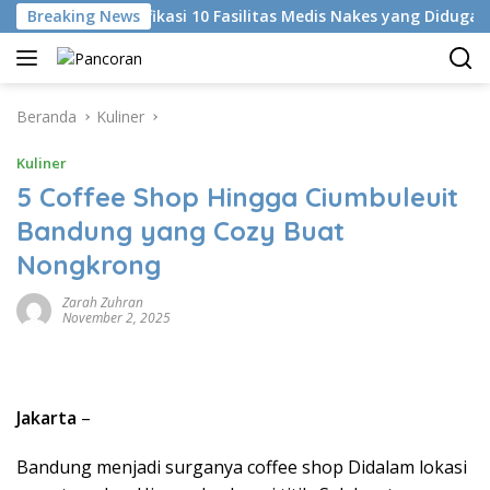
Langsung
KKI Identifikasi 10 Fasilitas Medis Nakes yang Diduga Komentar
Breaking News
ke
konten
Beranda
Kuliner
Kuliner
5 Coffee Shop Hingga Ciumbuleuit
Bandung yang Cozy Buat
Nongkrong
Zarah Zuhran
November 2, 2025
Jakarta
–
Bandung menjadi surganya coffee shop Didalam lokasi