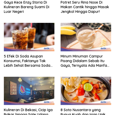
Gaya Kece Enzy Storia Di
Potret Seru Rina Nose Di
Kulineran Bareng Suami Di
Makan Cantik hingga Masak
Luar Negeri
Jengkol Hingga Dapur!
5 Efek Di Soda Asupan
Minum Minuman Campur
Konsumsi, Faktanya Tak
Pisang Didalam Sebab Itu
Lebih Sehat Bersama Soda
Gaya, Ternyata Ada Manfaat
Biasa
Sehatnya
Kulineran Di Bekasi, Cicip Iga
8 Soto Nusantara yang
Bakar hingga Sate Udang
Punya Kuah dan Isian Unik,