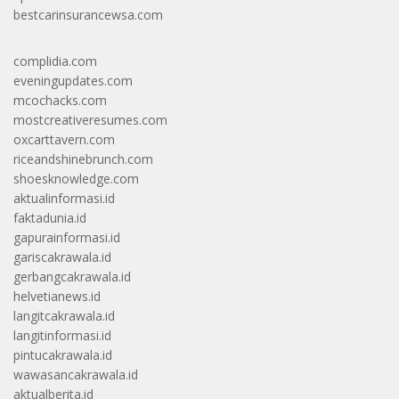
bestcarinsurancewsa.com
complidia.com
eveningupdates.com
mcochacks.com
mostcreativeresumes.com
oxcarttavern.com
riceandshinebrunch.com
shoesknowledge.com
aktualinformasi.id
faktadunia.id
gapurainformasi.id
gariscakrawala.id
gerbangcakrawala.id
helvetianews.id
langitcakrawala.id
langitinformasi.id
pintucakrawala.id
wawasancakrawala.id
aktualberita.id