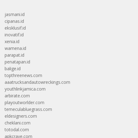
jasmani.id
cipanas.id
eksklusif.id
inovatif.id
xenia.id
wamena.id
parapat.id
penatapan.id
balige.id
topthreenews.com
aaatrucksandautowreckings.com
youthlinkjamica.com
arbirate.com
playoutworlder.com
temeculabluegrass.com
eldesigners.com
cheklani.com
totodal.com
apkcrave.com