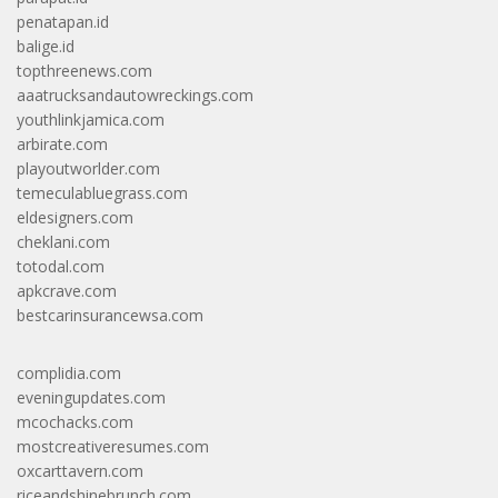
penatapan.id
balige.id
topthreenews.com
aaatrucksandautowreckings.com
youthlinkjamica.com
arbirate.com
playoutworlder.com
temeculabluegrass.com
eldesigners.com
cheklani.com
totodal.com
apkcrave.com
bestcarinsurancewsa.com
complidia.com
eveningupdates.com
mcochacks.com
mostcreativeresumes.com
oxcarttavern.com
riceandshinebrunch.com