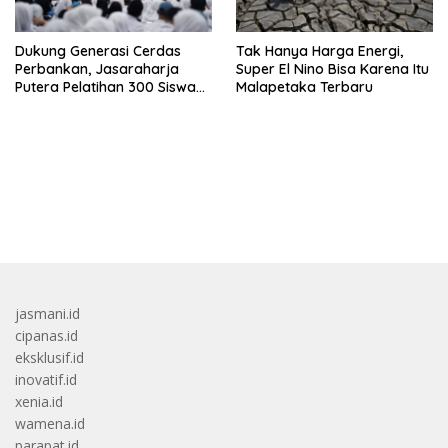
Dukung Generasi Cerdas
Tak Hanya Harga Energi,
Perbankan, Jasaraharja
Super El Nino Bisa Karena Itu
Putera Pelatihan 300 Siswa
Malapetaka Terbaru
Ke Makassar
bandar besar starlight princess1000 bagi bonus
jasmani.id
cipanas.id
eksklusif.id
inovatif.id
xenia.id
wamena.id
parapat.id