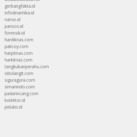
gerbangfakta.id
infodinamika.id
narsis.id
pansos.id
forensik.id
hardiknas.com
pakcoy.com
harpitnas.com
harkitnas.com
tangkubanperahu.com
sibolangit.com
siguragura.com
simanindo.com
padarincang.com
kolektor.id
pelukis.id