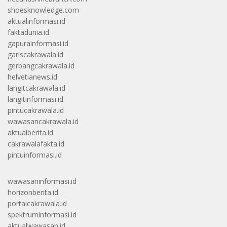
shoesknowledge.com
aktualinformasi.id
faktadunia.id
gapurainformasi.id
gariscakrawala.id
gerbangcakrawala.id
helvetianews.id
langitcakrawala.id
langitinformasi.id
pintucakrawala.id
wawasancakrawala.id
aktualberita.id
cakrawalafakta.id
pintuinformasi.id
wawasaninformasi.id
horizonberita.id
portalcakrawala.id
spektruminformasi.id
aktualwawasan.id