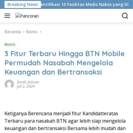
Langsung
Breaking News
KKI Identifikasi 10 Fasilitas Medis Nakes yang Diduga K
ke
konten
Beranda
Bisnis
Bisnis
3 Fitur Terbaru Hingga BTN Mobile
Permudah Nasabah Mengelola
Keuangan dan Bertransaksi
Zarah Zuhran
Juli 2, 2024
Ketiganya Berencana menjadi fitur Kandidatteratas
Terbaru para nasabah BTN agar lebih siap mengelola
keuangan dan bertransaksi Bersama lebih mudah dan