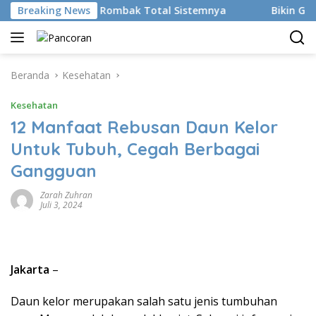
Langsung
RMS Resmi Rombak Total Sistemnya
Breaking News
Bikin Gen Z Minder,
ke
konten
Beranda
Kesehatan
Kesehatan
12 Manfaat Rebusan Daun Kelor
Untuk Tubuh, Cegah Berbagai
Gangguan
Zarah Zuhran
Juli 3, 2024
Jakarta
–
Daun kelor merupakan salah satu jenis tumbuhan