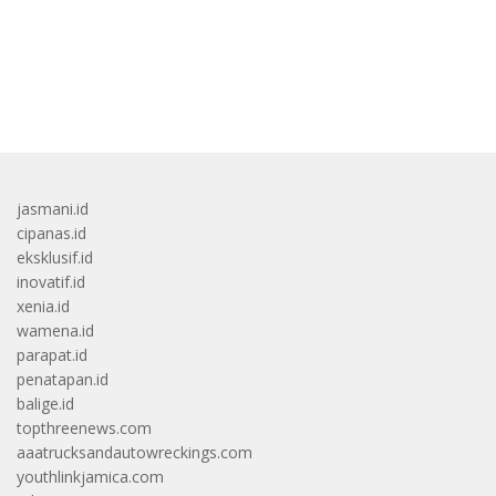
bandar besar starlight princess1000 bagi bonus
jasmani.id
cipanas.id
eksklusif.id
inovatif.id
xenia.id
wamena.id
parapat.id
penatapan.id
balige.id
topthreenews.com
aaatrucksandautowreckings.com
youthlinkjamica.com