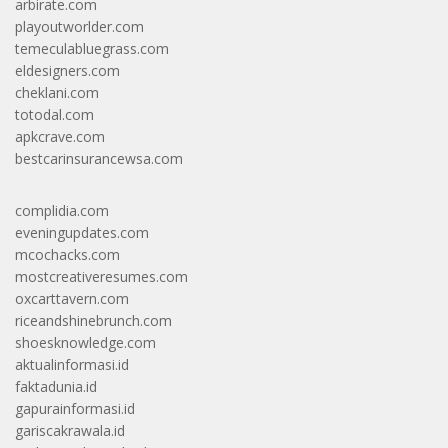
arbirate.com
playoutworlder.com
temeculabluegrass.com
eldesigners.com
cheklani.com
totodal.com
apkcrave.com
bestcarinsurancewsa.com
complidia.com
eveningupdates.com
mcochacks.com
mostcreativeresumes.com
oxcarttavern.com
riceandshinebrunch.com
shoesknowledge.com
aktualinformasi.id
faktadunia.id
gapurainformasi.id
gariscakrawala.id