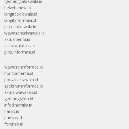
gerbangcakrawala.id
helvetianews.id
langitcakrawala.id
langitinformasi.id
pintucakrawala.id
wawasancakrawala.id
aktualberita.id
cakrawalafakta.id
pintuinformasi.id
wawasaninformasi.id
horizonberita.id
portalcakrawala.id
spektruminformasi.id
aktualwawasan.id
gerbangfakta.id
infodinamika.id
narsis.id
pansos.id
forensik.id