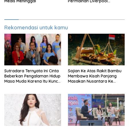
Medis Meninggal
Permainan Liverpool
Menurun
Rekomendasi untuk kamu
Sutradara Ternyata Ini Cinta
Sajian Ke Atas Rakit Bambu
Beberkan Pengalaman Hidup
Membawa Kisah Panjang
Masa Muda Karena Itu Kunci
Masakan Nusantara Ke
Garap Adegan Balap
Perabot Makan
Kendaraan Bermotor Roda
Dua