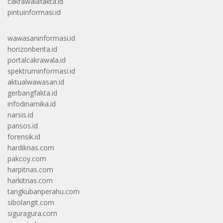
cakrawalafakta.id
pintuinformasi.id
wawasaninformasi.id
horizonberita.id
portalcakrawala.id
spektruminformasi.id
aktualwawasan.id
gerbangfakta.id
infodinamika.id
narsis.id
pansos.id
forensik.id
hardiknas.com
pakcoy.com
harpitnas.com
harkitnas.com
tangkubanperahu.com
sibolangit.com
siguragura.com