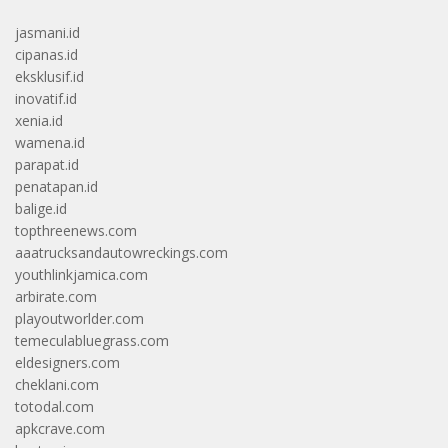
jasmani.id
cipanas.id
eksklusif.id
inovatif.id
xenia.id
wamena.id
parapat.id
penatapan.id
balige.id
topthreenews.com
aaatrucksandautowreckings.com
youthlinkjamica.com
arbirate.com
playoutworlder.com
temeculabluegrass.com
eldesigners.com
cheklani.com
totodal.com
apkcrave.com