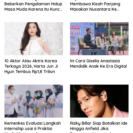
Beberkan Pengalaman Hidup
Membawa Kisah Panjang
Masa Muda Karena Itu Kunci
Masakan Nusantara Ke
Garap Adegan Balap
Perabot Makan
Kendaraan Bermotor Roda
Dua
10 Aktor Atau Aktris Korea
Ini Cara Gisella Anastasia
Terkaya 2026, Harta Jun Ji
Mendidik Anak Ke Era Digital
Hyun Tembus Rp1,8 Triliun
Kemenkes Evaluasi Langkah
Rizky Billar Siap Batalkan Ide
Internship usai 6 Praktisi
Hingga Anfield Jika