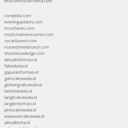
bestcarinsurancewsa.com
complidia.com
eveningupdates.com
mcochacks.com
mostcreativeresumes.com
oxcarttavern.com
riceandshinebrunch.com
shoesknowledge.com
aktualinformasi.id
faktadunia.id
gapurainformasi.id
gariscakrawala.id
gerbangcakrawala.id
helvetianews.id
langitcakrawala.id
langitinformasi.id
pintucakrawala.id
wawasancakrawala.id
aktualberita.id