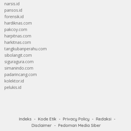
narsis.id
pansos.id
forensik.id
hardiknas.com
pakcoy.com
harpitnas.com
harkitnas.com
tangkubanperahu.com
sibolangit.com
siguragura.com
simanindo.com
padarincang.com
kolektor.id
pelukis.id
Indeks
Kode Etik
Privacy Policy
Redaksi
Disclaimer
Pedoman Media Siber