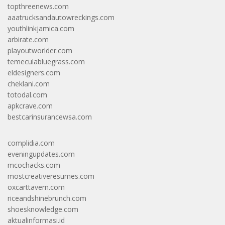
topthreenews.com
aaatrucksandautowreckings.com
youthlinkjamica.com
arbirate.com
playoutworlder.com
temeculabluegrass.com
eldesigners.com
cheklani.com
totodal.com
apkcrave.com
bestcarinsurancewsa.com
complidia.com
eveningupdates.com
mcochacks.com
mostcreativeresumes.com
oxcarttavern.com
riceandshinebrunch.com
shoesknowledge.com
aktualinformasi.id