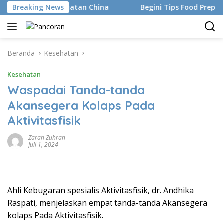
Langsung
 Elektronik Buatan China
Breaking News
Begini Tips Food Prep MPASI
ke
konten
Beranda
Kesehatan
Kesehatan
Waspadai Tanda-tanda
Akansegera Kolaps Pada
Aktivitasfisik
Zarah Zuhran
Juli 1, 2024
Ahli Kebugaran spesialis Aktivitasfisik, dr. Andhika
Raspati, menjelaskan empat tanda-tanda Akansegera
kolaps Pada Aktivitasfisik.