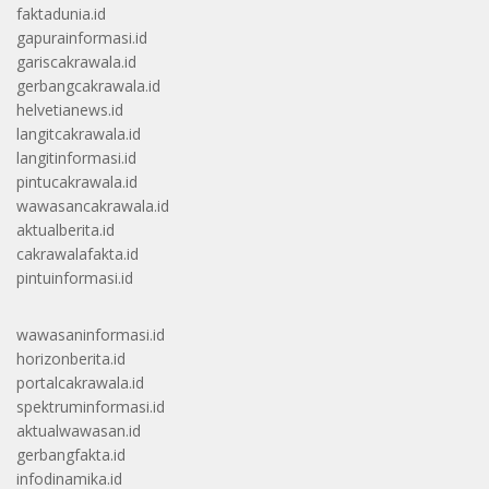
faktadunia.id
gapurainformasi.id
gariscakrawala.id
gerbangcakrawala.id
helvetianews.id
langitcakrawala.id
langitinformasi.id
pintucakrawala.id
wawasancakrawala.id
aktualberita.id
cakrawalafakta.id
pintuinformasi.id
wawasaninformasi.id
horizonberita.id
portalcakrawala.id
spektruminformasi.id
aktualwawasan.id
gerbangfakta.id
infodinamika.id