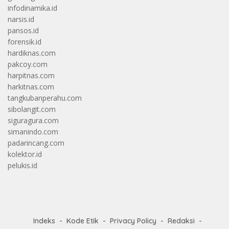
infodinamika.id
narsis.id
pansos.id
forensik.id
hardiknas.com
pakcoy.com
harpitnas.com
harkitnas.com
tangkubanperahu.com
sibolangit.com
siguragura.com
simanindo.com
padarincang.com
kolektor.id
pelukis.id
Indeks
Kode Etik
Privacy Policy
Redaksi