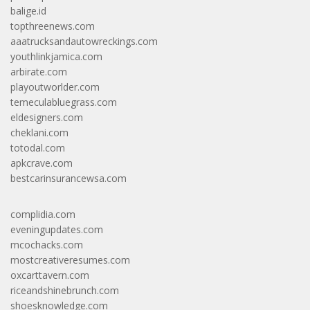
balige.id
topthreenews.com
aaatrucksandautowreckings.com
youthlinkjamica.com
arbirate.com
playoutworlder.com
temeculabluegrass.com
eldesigners.com
cheklani.com
totodal.com
apkcrave.com
bestcarinsurancewsa.com
complidia.com
eveningupdates.com
mcochacks.com
mostcreativeresumes.com
oxcarttavern.com
riceandshinebrunch.com
shoesknowledge.com