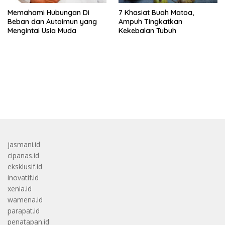
Memahami Hubungan Di
7 Khasiat Buah Matoa,
Beban dan Autoimun yang
Ampuh Tingkatkan
Mengintai Usia Muda
Kekebalan Tubuh
bandar besar starlight princess1000 bagi bonus
jasmani.id
cipanas.id
eksklusif.id
inovatif.id
xenia.id
wamena.id
parapat.id
penatapan.id