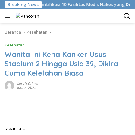
Langsung
Breaking News
KKI Identifikasi 10 Fasilitas Medis Nakes yang Diduga Ko
ke
konten
Beranda
Kesehatan
Kesehatan
Wanita Ini Kena Kanker Usus
Stadium 2 Hingga Usia 39, Dikira
Cuma Kelelahan Biasa
Zarah Zuhran
Juni 7, 2025
Jakarta
–