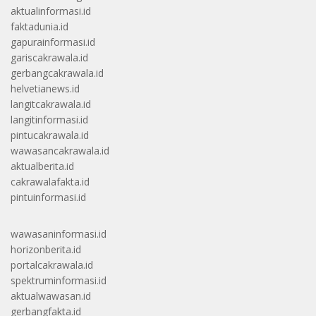
aktualinformasi.id
faktadunia.id
gapurainformasi.id
gariscakrawala.id
gerbangcakrawala.id
helvetianews.id
langitcakrawala.id
langitinformasi.id
pintucakrawala.id
wawasancakrawala.id
aktualberita.id
cakrawalafakta.id
pintuinformasi.id
wawasaninformasi.id
horizonberita.id
portalcakrawala.id
spektruminformasi.id
aktualwawasan.id
gerbangfakta.id