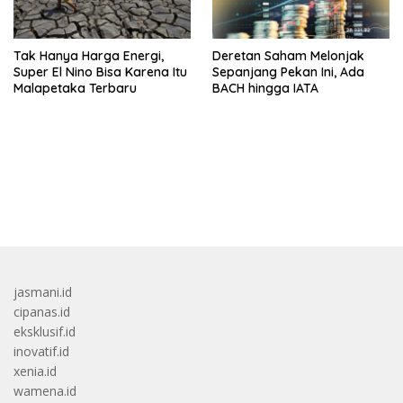
Tak Hanya Harga Energi,
Deretan Saham Melonjak
Super El Nino Bisa Karena Itu
Sepanjang Pekan Ini, Ada
Malapetaka Terbaru
BACH hingga IATA
bandar besar starlight princess1000 bagi bonus
jasmani.id
cipanas.id
eksklusif.id
inovatif.id
xenia.id
wamena.id