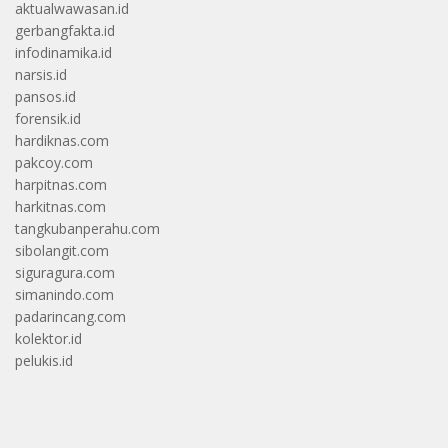
aktualwawasan.id
gerbangfakta.id
infodinamika.id
narsis.id
pansos.id
forensik.id
hardiknas.com
pakcoy.com
harpitnas.com
harkitnas.com
tangkubanperahu.com
sibolangit.com
siguragura.com
simanindo.com
padarincang.com
kolektor.id
pelukis.id