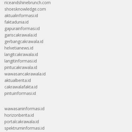
riceandshinebrunch.com
shoesknowledge.com
aktualinformasi.id
faktadunia.id
gapurainformasi.id
gariscakrawala.id
gerbangcakrawala.id
helvetianews.id
langitcakrawala.id
langitinformasi.id
pintucakrawala.id
wawasancakrawala.id
aktualberita.id
cakrawalafakta.id
pintuinformasi.id
wawasaninformasi.id
horizonberita.id
portalcakrawala.id
spektruminformasi.id