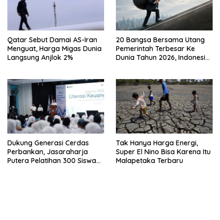
Qatar Sebut Damai AS-Iran
20 Bangsa Bersama Utang
Menguat, Harga Migas Dunia
Pemerintah Terbesar Ke
Langsung Anjlok 2%
Dunia Tahun 2026, Indonesia
Nomor Berapa?
Dukung Generasi Cerdas
Tak Hanya Harga Energi,
Perbankan, Jasaraharja
Super El Nino Bisa Karena Itu
Putera Pelatihan 300 Siswa
Malapetaka Terbaru
Ke Makassar
bandar besar starlight princess1000 bagi bonus