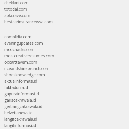
cheklani.com
totodal.com
apkcrave.com
bestcarinsurancewsa.com
complidia.com
eveningupdates.com
mcochacks.com
mostcreativeresumes.com
oxcarttavern.com
riceandshinebrunch.com
shoesknowledge.com
aktualinformasi.id
faktadunia.id
gapurainformasi.id
gariscakrawala.id
gerbangcakrawala.id
helvetianews.id
langitcakrawala.id
langitinformasi.id