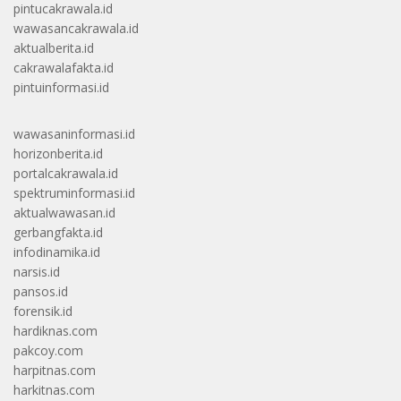
pintucakrawala.id
wawasancakrawala.id
aktualberita.id
cakrawalafakta.id
pintuinformasi.id
wawasaninformasi.id
horizonberita.id
portalcakrawala.id
spektruminformasi.id
aktualwawasan.id
gerbangfakta.id
infodinamika.id
narsis.id
pansos.id
forensik.id
hardiknas.com
pakcoy.com
harpitnas.com
harkitnas.com