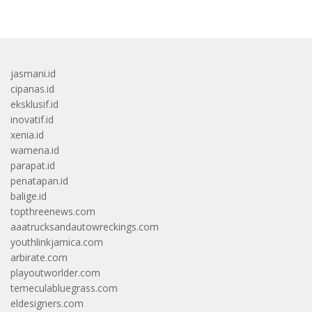
jasmani.id
cipanas.id
eksklusif.id
inovatif.id
xenia.id
wamena.id
parapat.id
penatapan.id
balige.id
topthreenews.com
aaatrucksandautowreckings.com
youthlinkjamica.com
arbirate.com
playoutworlder.com
temeculabluegrass.com
eldesigners.com