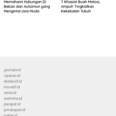
Memahami Hubungan Di
7 Khasiat Buah Matoa,
Beban dan Autoimun yang
Ampuh Tingkatkan
Mengintai Usia Muda
Kekebalan Tubuh
bandar besar starlight princess1000 bagi bonus
jasmani.id
cipanas.id
eksklusif.id
inovatif.id
xenia.id
wamena.id
parapat.id
penatapan.id
balige.id