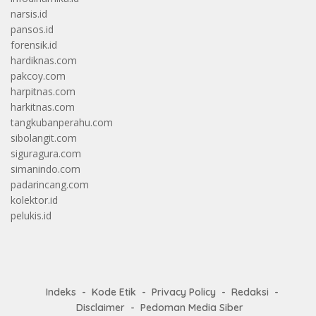
narsis.id
pansos.id
forensik.id
hardiknas.com
pakcoy.com
harpitnas.com
harkitnas.com
tangkubanperahu.com
sibolangit.com
siguragura.com
simanindo.com
padarincang.com
kolektor.id
pelukis.id
Indeks
Kode Etik
Privacy Policy
Redaksi
Disclaimer
Pedoman Media Siber