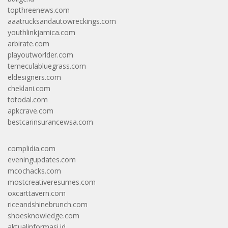
topthreenews.com
aaatrucksandautowreckings.com
youthlinkjamica.com
arbirate.com
playoutworlder.com
temeculabluegrass.com
eldesigners.com
cheklani.com
totodal.com
apkcrave.com
bestcarinsurancewsa.com
complidia.com
eveningupdates.com
mcochacks.com
mostcreativeresumes.com
oxcarttavern.com
riceandshinebrunch.com
shoesknowledge.com
aktualinformasi.id