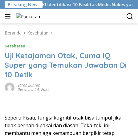
Langsung
a Di
Breaking News
KKI Identifikasi 10 Fasilitas Medis Nakes yang Di
ke
konten
Beranda
Kesehatan
Kesehatan
Uji Ketajaman Otak, Cuma IQ
Super yang Temukan Jawaban Di
10 Detik
Zarah Zuhran
Desember 14, 2025
Seperti Pisau, fungsi kognitif otak bisa tumpul jika
tidak pernah dipakai dan diasah. Teka-teki ini
membantu menjaga kemampuan berpikir tetap