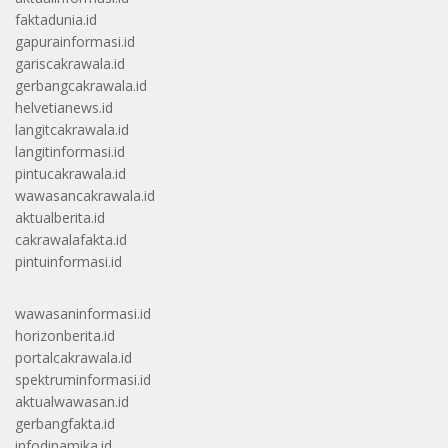
faktadunia.id
gapurainformasi.id
gariscakrawala.id
gerbangcakrawala.id
helvetianews.id
langitcakrawala.id
langitinformasi.id
pintucakrawala.id
wawasancakrawala.id
aktualberita.id
cakrawalafakta.id
pintuinformasi.id
wawasaninformasi.id
horizonberita.id
portalcakrawala.id
spektruminformasi.id
aktualwawasan.id
gerbangfakta.id
infodinamika.id