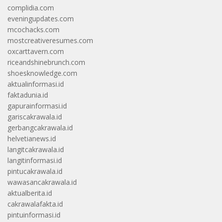
complidia.com
eveningupdates.com
mcochacks.com
mostcreativeresumes.com
oxcarttavern.com
riceandshinebrunch.com
shoesknowledge.com
aktualinformasi.id
faktadunia.id
gapurainformasi.id
gariscakrawala.id
gerbangcakrawala.id
helvetianews.id
langitcakrawala.id
langitinformasi.id
pintucakrawala.id
wawasancakrawala.id
aktualberita.id
cakrawalafakta.id
pintuinformasi.id