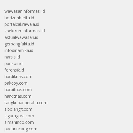
wawasaninformasi.id
horizonberita.id
portalcakrawala.id
spektruminformasi.id
aktualwawasan.id
gerbangfakta.id
infodinamika.id
narsis.id
pansos.id
forensik.id
hardiknas.com
pakcoy.com
harpitnas.com
harkitnas.com
tangkubanperahu.com
sibolangit.com
siguragura.com
simanindo.com
padarincang.com