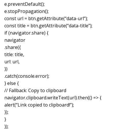
e.preventDefault();
e.stopPropagation();
const url = btn.getAttribute(“data-url”);
const title = btn.getAttribute(“data-title”);
if (navigator.share) {
navigator
.share({
title: title,
url: url,
})
.catch(console.error);
} else {
// Fallback: Copy to clipboard
navigator.clipboard.writeText(url).then(() => {
alert(“Link copied to clipboard!”);
});
}
});