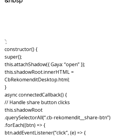
&nbsp
`;
constructor() {
super();
this.attachShadow({ Gaya: “open” });
this.shadowRoot.innerHTML =
CbRekomenditDesktop.html;
}
async connectedCallback() {
// Handle share button clicks
this.shadowRoot
.querySelectorAll(“.cb-rekomendit__share-btn”)
.forEach((btn) => {
btn.addEventListener(“click”, (e) => {