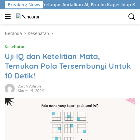
Langsung
P
Breaking News
Terlanjur Andalkan AI, Pria Ini Kaget Idap Kanker Sta
ke
konten
Beranda
Kesehatan
Kesehatan
Uji IQ dan Ketelitian Mata,
Temukan Pola Tersembunyi Untuk
10 Detik!
Zarah Zuhran
Maret 15, 2026