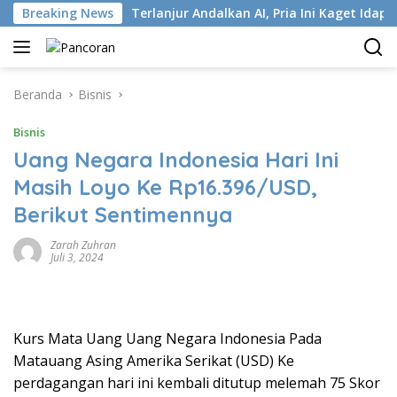
Langsung
i ISP
Breaking News
Terlanjur Andalkan AI, Pria Ini Kaget Idap Kanker
ke
konten
Beranda
Bisnis
Bisnis
Uang Negara Indonesia Hari Ini
Masih Loyo Ke Rp16.396/USD,
Berikut Sentimennya
Zarah Zuhran
Juli 3, 2024
Kurs Mata Uang Uang Negara Indonesia Pada
Matauang Asing Amerika Serikat (USD) Ke
perdagangan hari ini kembali ditutup melemah 75 Skor