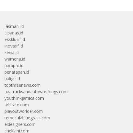
jasmani.id
cipanas.id
eksklusif.id
inovatif.id
xenia.id
wamena.id
parapat.id
penatapan.id
balige.id
topthreenews.com
aaatrucksandautowreckings.com
youthlinkjamica.com
arbirate.com
playoutworlder.com
temeculabluegrass.com
eldesigners.com
cheklani.com