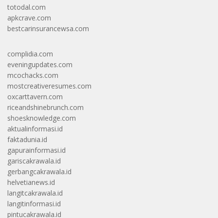
totodal.com
apkcrave.com
bestcarinsurancewsa.com
complidia.com
eveningupdates.com
mcochacks.com
mostcreativeresumes.com
oxcarttavern.com
riceandshinebrunch.com
shoesknowledge.com
aktualinformasi.id
faktadunia.id
gapurainformasi.id
gariscakrawala.id
gerbangcakrawala.id
helvetianews.id
langitcakrawala.id
langitinformasi.id
pintucakrawala.id