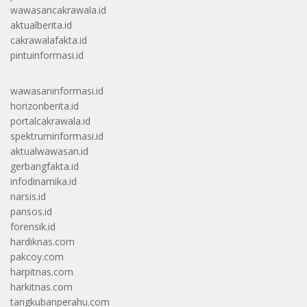
wawasancakrawala.id
aktualberita.id
cakrawalafakta.id
pintuinformasi.id
wawasaninformasi.id
horizonberita.id
portalcakrawala.id
spektruminformasi.id
aktualwawasan.id
gerbangfakta.id
infodinamika.id
narsis.id
pansos.id
forensik.id
hardiknas.com
pakcoy.com
harpitnas.com
harkitnas.com
tangkubanperahu.com