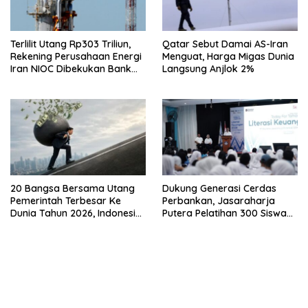
Terlilit Utang Rp303 Triliun,
Qatar Sebut Damai AS-Iran
Rekening Perusahaan Energi
Menguat, Harga Migas Dunia
Iran NIOC Dibekukan Bank
Langsung Anjlok 2%
Bangsa
20 Bangsa Bersama Utang
Dukung Generasi Cerdas
Pemerintah Terbesar Ke
Perbankan, Jasaraharja
Dunia Tahun 2026, Indonesia
Putera Pelatihan 300 Siswa
Nomor Berapa?
Ke Makassar
bandar besar starlight princess1000 bagi bonus