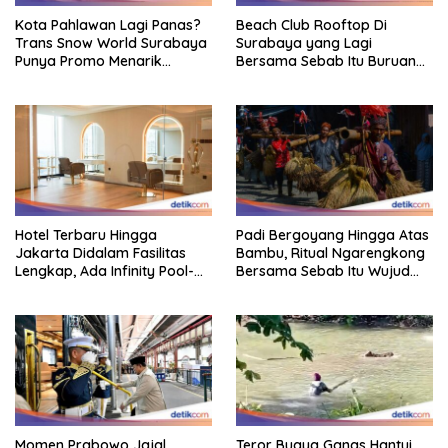
Kota Pahlawan Lagi Panas?
Beach Club Rooftop Di
Trans Snow World Surabaya
Surabaya yang Lagi
Punya Promo Menarik
Bersama Sebab Itu Buruan
Perhatian Bikin Adem
Staycation
Hotel Terbaru Hingga
Padi Bergoyang Hingga Atas
Jakarta Didalam Fasilitas
Bambu, Ritual Ngarengkong
Lengkap, Ada Infinity Pool-
Bersama Sebab Itu Wujud
Sky Lounge
Syukur Warga Citorek
Momen Prabowo Jajal
Teror Buaya Ganas Hantui