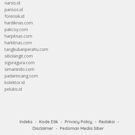
narsis.id
pansos.id
forensik.id
hardiknas.com
pakcoy.com
harpitnas.com
harkitnas.com
tangkubanperahu.com
sibolangit.com
siguragura.com
simanindo.com
padarincang.com
kolektor.id
pelukis.id
Indeks
Kode Etik
Privacy Policy
Redaksi
Disclaimer
Pedoman Media Siber