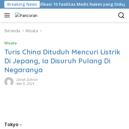
Langsung
KKI Identifikasi 10 Fasilitas Medis Nakes yang Diduga Komen
Breaking News
ke
konten
Beranda
Wisata
Wisata
Turis China Dituduh Mencuri Listrik
Di Jepang, Ia Disuruh Pulang Di
Negaranya
Zarah Zuhran
Mei 9, 2025
Tokyo
–