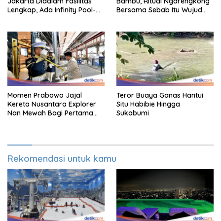
Jakarta Didalam Fasilitas
Bambu, Ritual Ngarengkong
Lengkap, Ada Infinity Pool-
Bersama Sebab Itu Wujud
Sky Lounge
Syukur Warga Citorek
Momen Prabowo Jajal
Teror Buaya Ganas Hantui
Kereta Nusantara Explorer
Situ Habibie Hingga
Nan Mewah Bagi Pertama
Sukabumi
Kali
Rekomendasi untuk kamu