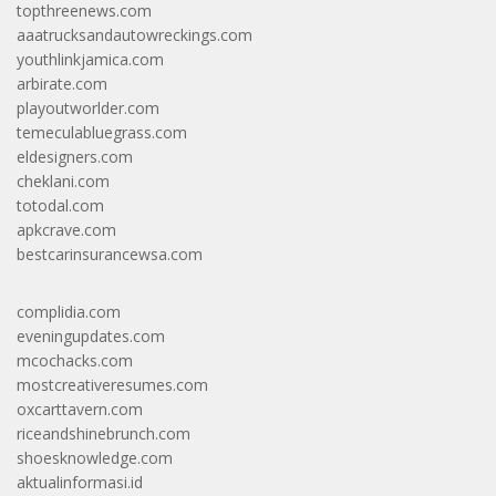
topthreenews.com
aaatrucksandautowreckings.com
youthlinkjamica.com
arbirate.com
playoutworlder.com
temeculabluegrass.com
eldesigners.com
cheklani.com
totodal.com
apkcrave.com
bestcarinsurancewsa.com
complidia.com
eveningupdates.com
mcochacks.com
mostcreativeresumes.com
oxcarttavern.com
riceandshinebrunch.com
shoesknowledge.com
aktualinformasi.id