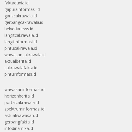
faktadunia.id
gapurainformasi.id
gariscakrawala.id
gerbangcakrawala.id
helvetianews.id
langitcakrawala.id
langitinformasi.id
pintucakrawala.id
wawasancakrawala.id
aktualberita.id
cakrawalafakta.id
pintuinformasi.id
wawasaninformasi.id
horizonberita.id
portalcakrawala.id
spektruminformasi.id
aktualwawasan.id
gerbangfakta.id
infodinamika.id