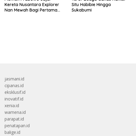
Kereta Nusantara Explorer
Situ Habibie Hingga
Nan Mewah Bagi Pertama
Sukabumi
Kali
bandar besar starlight princess1000 bagi bonus
jasmani.id
cipanas.id
eksklusif.id
inovatif.id
xenia.id
wamena.id
parapat.id
penatapan.id
balige.id