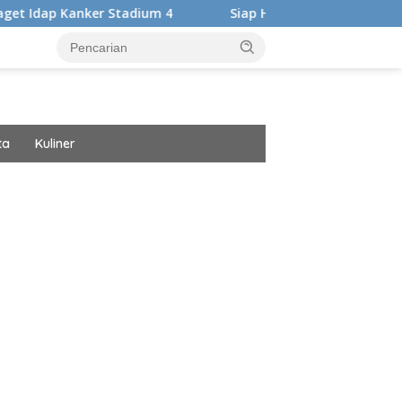
tadium 4
Siap Harumkan Nama Bangsa, Audrey Bianca Ber
ta
Kuliner
ar besar starlight princess1000 bagi bonus