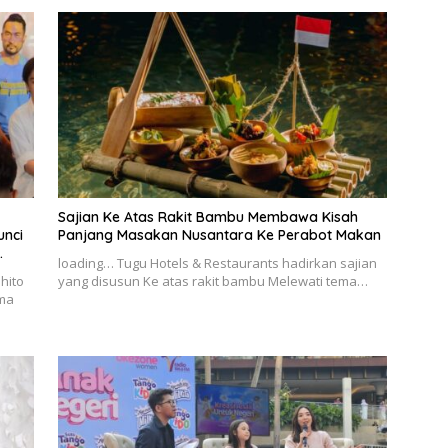
Sajian Ke Atas Rakit Bambu Membawa Kisah
unci
Panjang Masakan Nusantara Ke Perabot Makan
loading… Tugu Hotels & Restaurants hadirkan sajian
hito
yang disusun Ke atas rakit bambu Melewati tema…
ama