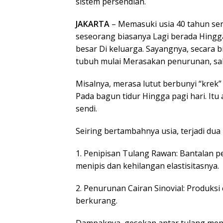
sistem persendian.
JAKARTA
– Memasuki usia 40 tahun seri
seseorang biasanya Lagi berada Hing
besar Di keluarga. Sayangnya, secara bio
tubuh mulai Merasakan penurunan, sal
Misalnya, merasa lutut berbunyi “krek
Pada bagun tidur Hingga pagi hari. It
sendi.
Seiring bertambahnya usia, terjadi dua
1. Penipisan Tulang Rawan: Bantalan p
menipis dan kehilangan elastisitasnya.
2. Penurunan Cairan Sinovial: Produksi
berkurang.
Dampaknya, gesekan antar tulang menja