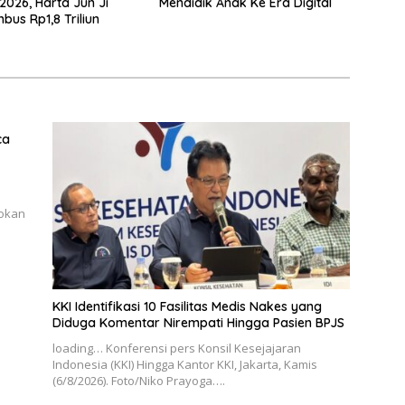
2026, Harta Jun Ji
Mendidik Anak Ke Era Digital
bus Rp1,8 Triliun
ca
lokan
KKI Identifikasi 10 Fasilitas Medis Nakes yang
Diduga Komentar Nirempati Hingga Pasien BPJS
loading… Konferensi pers Konsil Kesejajaran
Indonesia (KKI) Hingga Kantor KKI, Jakarta, Kamis
(6/8/2026). Foto/Niko Prayoga….