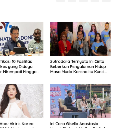
fikasi 10 Fasilitas
Sutradara Ternyata Ini Cinta
akes yang Diduga
Beberkan Pengalaman Hidup
 Nirempati Hingga
Masa Muda Karena Itu Kunci
PJS
Garap Adegan Balap
Kendaraan Bermotor Roda
Dua
 Atau Aktris Korea
Ini Cara Gisella Anastasia