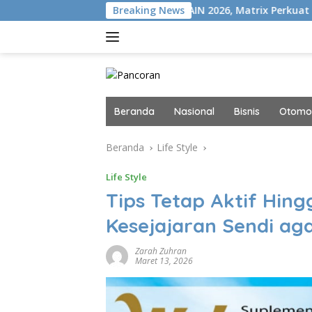
Langsung
N+
Gelar MAIN 2026, Matrix Perkuat Kolaborasi Industri 
Breaking News
ke
konten
Beranda
Nasional
Bisnis
Otomot
Beranda
Life Style
Life Style
Tips Tetap Aktif Hing
Kesejajaran Sendi ag
Zarah Zuhran
Maret 13, 2026