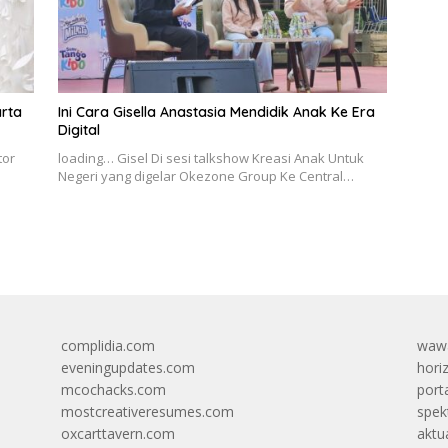
arta
Ini Cara Gisella Anastasia Mendidik Anak Ke Era
Digital
tor
loading… Gisel Di sesi talkshow Kreasi Anak Untuk
Negeri yang digelar Okezone Group Ke Central…
complidia.com
wawa
eveningupdates.com
hori
mcochacks.com
port
mostcreativeresumes.com
spek
oxcarttavern.com
aktu