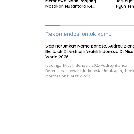
Membawa Kisah Panjang
Terkaya 
Masakan Nusantara Ke
Hyun Tem
Perabot Makan
Rekomendasi untuk kamu
Siap Harumkan Nama Bangsa, Audrey Bian
Bertolak Di Vietnam Wakili Indonesia Di Miss
World 2026
loading… Miss Indonesia 2025 Audrey Bianca
Berencana mewakili Indonesia Untuk ajang Kee
internasional Miss World…