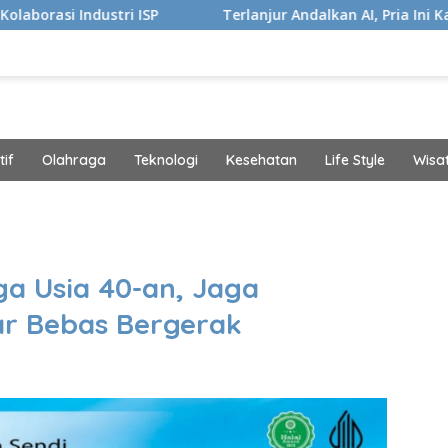
ISP
Terlanjur Andalkan AI, Pria Ini Kaget Idap Kanker S
if
Olahraga
Teknologi
Kesehatan
Life Style
Wisa
band
ga Usia 40-an, Jaga
ar Bebas Bergerak