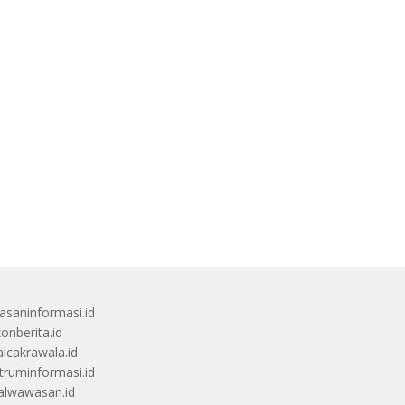
saninformasi.id
zonberita.id
alcakrawala.id
truminformasi.id
alwawasan.id