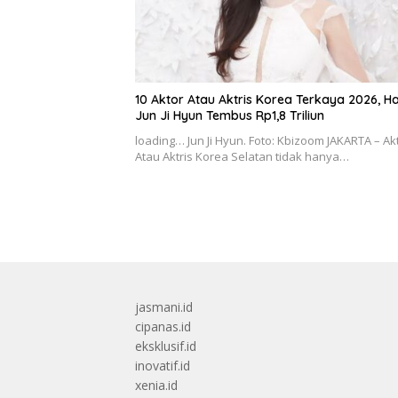
10 Aktor Atau Aktris Korea Terkaya 2026, H
Jun Ji Hyun Tembus Rp1,8 Triliun
loading… Jun Ji Hyun. Foto: Kbizoom JAKARTA – Ak
Atau Aktris Korea Selatan tidak hanya…
jasmani.id
cipanas.id
eksklusif.id
inovatif.id
xenia.id