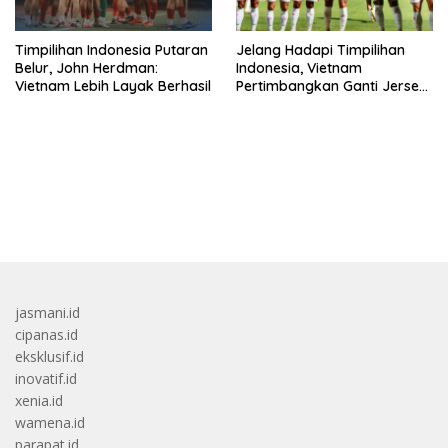
Timpilihan Indonesia Putaran
Jelang Hadapi Timpilihan
Belur, John Herdman:
Indonesia, Vietnam
Vietnam Lebih Layak Berhasil
Pertimbangkan Ganti Jersey
Di Warna Putih
bandar besar starlight princess1000 bagi bonus
jasmani.id
cipanas.id
eksklusif.id
inovatif.id
xenia.id
wamena.id
parapat.id