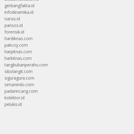
gerbangfakta.id
infodinamika.id
narsis.id
pansos.id
forensik.id
hardiknas.com
pakcoy.com
harpitnas.com
harkitnas.com
tangkubanperahu.com
sibolangit.com
siguragura.com
simanindo.com
padarincang.com
kolektor.id
pelukis.id