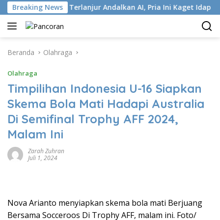
Langsung
 ISP
Breaking News
Terlanjur Andalkan AI, Pria Ini Kaget Idap Kanker 
ke
konten
Beranda
Olahraga
Olahraga
Timpilihan Indonesia U-16 Siapkan
Skema Bola Mati Hadapi Australia
Di Semifinal Trophy AFF 2024,
Malam Ini
Zarah Zuhran
Juli 1, 2024
Nova Arianto menyiapkan skema bola mati Berjuang
Bersama Socceroos Di Trophy AFF, malam ini. Foto/