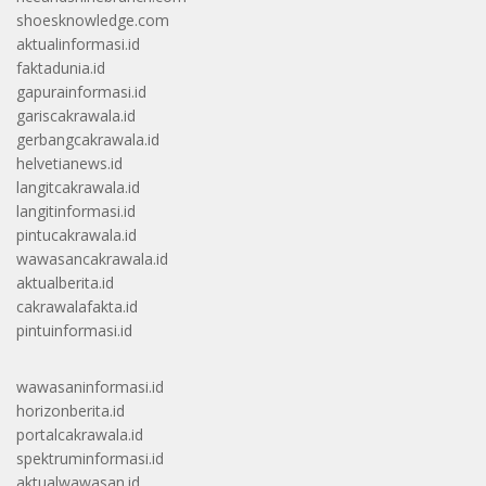
shoesknowledge.com
aktualinformasi.id
faktadunia.id
gapurainformasi.id
gariscakrawala.id
gerbangcakrawala.id
helvetianews.id
langitcakrawala.id
langitinformasi.id
pintucakrawala.id
wawasancakrawala.id
aktualberita.id
cakrawalafakta.id
pintuinformasi.id
wawasaninformasi.id
horizonberita.id
portalcakrawala.id
spektruminformasi.id
aktualwawasan.id