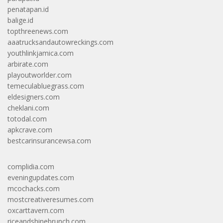
penatapan.id
balige.id
topthreenews.com
aaatrucksandautowreckings.com
youthlinkjamica.com
arbirate.com
playoutworlder.com
temeculabluegrass.com
eldesigners.com
cheklani.com
totodal.com
apkcrave.com
bestcarinsurancewsa.com
complidia.com
eveningupdates.com
mcochacks.com
mostcreativeresumes.com
oxcarttavern.com
riceandshinebrunch.com