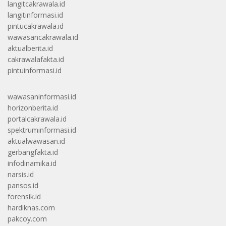
langitcakrawala.id
langitinformasi.id
pintucakrawala.id
wawasancakrawala.id
aktualberita.id
cakrawalafakta.id
pintuinformasi.id
wawasaninformasi.id
horizonberita.id
portalcakrawala.id
spektruminformasi.id
aktualwawasan.id
gerbangfakta.id
infodinamika.id
narsis.id
pansos.id
forensik.id
hardiknas.com
pakcoy.com