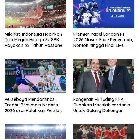
Milanisti Indonesia Hadirkan
Premier Padel London P1
Tifo Megah Hingga SUGBK,
2026 Masuk Fase Penentuan,
Rayakan 32 Tahun Rossoneri
Nonton hingga Final Live
Kembali Hingga Tanah Air
Pemutaran Online Di VISION+
Persebaya Mendominasi
Pangeran Ali Tuding FIFA
Trophy Pemimpin Negara
Gunakan Masalah Yordania
2026 usai Kalahkan Persib
Untuk Galang Dukungan
Lewat Adu Eksekusi
Infantino