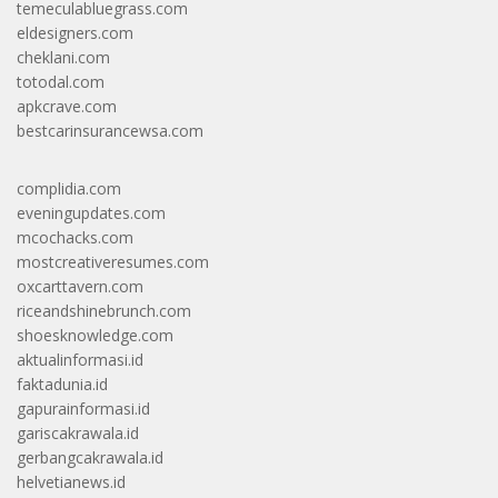
temeculabluegrass.com
eldesigners.com
cheklani.com
totodal.com
apkcrave.com
bestcarinsurancewsa.com
complidia.com
eveningupdates.com
mcochacks.com
mostcreativeresumes.com
oxcarttavern.com
riceandshinebrunch.com
shoesknowledge.com
aktualinformasi.id
faktadunia.id
gapurainformasi.id
gariscakrawala.id
gerbangcakrawala.id
helvetianews.id