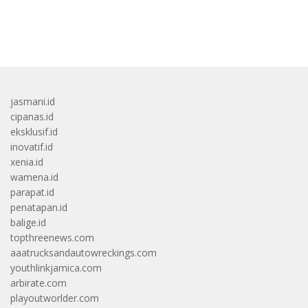
bandar besar starlight princess1000 bagi bonus
jasmani.id
cipanas.id
eksklusif.id
inovatif.id
xenia.id
wamena.id
parapat.id
penatapan.id
balige.id
topthreenews.com
aaatrucksandautowreckings.com
youthlinkjamica.com
arbirate.com
playoutworlder.com