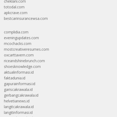
cheklani.com
totodal.com
apkcrave.com
bestcarinsurancewsa.com
complidia.com
eveningupdates.com
mcochacks.com
mostcreativeresumes.com
oxcarttavern.com
riceandshinebrunch.com
shoesknowledge.com
aktualinformasi.id
faktadunia.id
gapurainformasi.id
gariscakrawala.id
gerbangcakrawala.id
helvetianews.id
langitcakrawala.id
langitinformasi.id