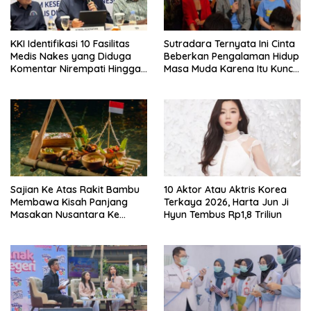
KKI Identifikasi 10 Fasilitas
Sutradara Ternyata Ini Cinta
Medis Nakes yang Diduga
Beberkan Pengalaman Hidup
Komentar Nirempati Hingga
Masa Muda Karena Itu Kunci
Pasien BPJS
Garap Adegan Balap
Kendaraan Bermotor Roda
Dua
Sajian Ke Atas Rakit Bambu
10 Aktor Atau Aktris Korea
Membawa Kisah Panjang
Terkaya 2026, Harta Jun Ji
Masakan Nusantara Ke
Hyun Tembus Rp1,8 Triliun
Perabot Makan