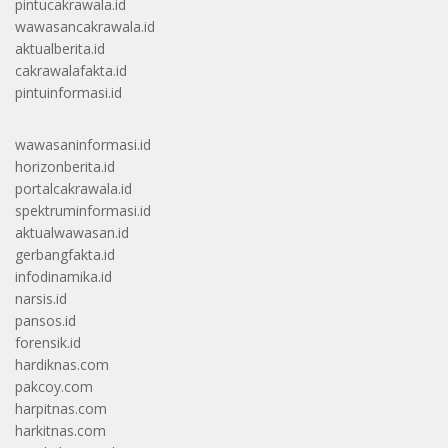
pintucakrawala.id
wawasancakrawala.id
aktualberita.id
cakrawalafakta.id
pintuinformasi.id
wawasaninformasi.id
horizonberita.id
portalcakrawala.id
spektruminformasi.id
aktualwawasan.id
gerbangfakta.id
infodinamika.id
narsis.id
pansos.id
forensik.id
hardiknas.com
pakcoy.com
harpitnas.com
harkitnas.com