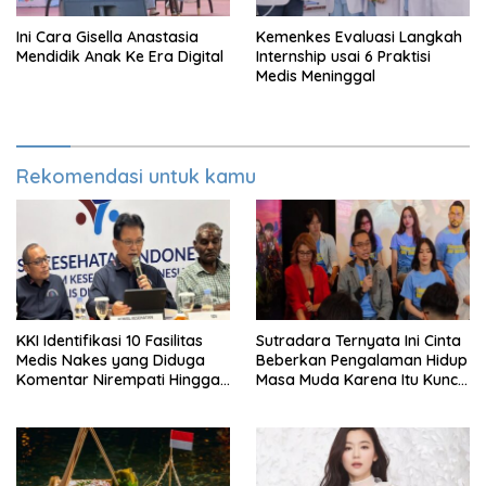
Ini Cara Gisella Anastasia
Kemenkes Evaluasi Langkah
Mendidik Anak Ke Era Digital
Internship usai 6 Praktisi
Medis Meninggal
Rekomendasi untuk kamu
KKI Identifikasi 10 Fasilitas
Sutradara Ternyata Ini Cinta
Medis Nakes yang Diduga
Beberkan Pengalaman Hidup
Komentar Nirempati Hingga
Masa Muda Karena Itu Kunci
Pasien BPJS
Garap Adegan Balap
Kendaraan Bermotor Roda
Dua