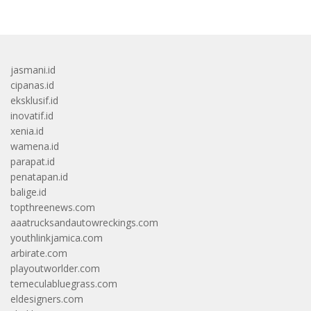
jasmani.id
cipanas.id
eksklusif.id
inovatif.id
xenia.id
wamena.id
parapat.id
penatapan.id
balige.id
topthreenews.com
aaatrucksandautowreckings.com
youthlinkjamica.com
arbirate.com
playoutworlder.com
temeculabluegrass.com
eldesigners.com