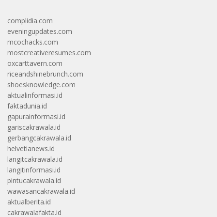
complidia.com
eveningupdates.com
mcochacks.com
mostcreativeresumes.com
oxcarttavern.com
riceandshinebrunch.com
shoesknowledge.com
aktualinformasi.id
faktadunia.id
gapurainformasi.id
gariscakrawala.id
gerbangcakrawala.id
helvetianews.id
langitcakrawala.id
langitinformasi.id
pintucakrawala.id
wawasancakrawala.id
aktualberita.id
cakrawalafakta.id