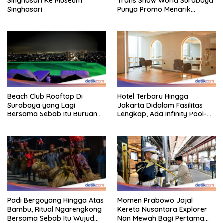
Singhasari Ke Museum
Trans Snow World Surabaya
Singhasari
Punya Promo Menarik
Perhatian Bikin Adem
Beach Club Rooftop Di
Hotel Terbaru Hingga
Surabaya yang Lagi
Jakarta Didalam Fasilitas
Bersama Sebab Itu Buruan
Lengkap, Ada Infinity Pool-
Staycation
Sky Lounge
Padi Bergoyang Hingga Atas
Momen Prabowo Jajal
Bambu, Ritual Ngarengkong
Kereta Nusantara Explorer
Bersama Sebab Itu Wujud
Nan Mewah Bagi Pertama