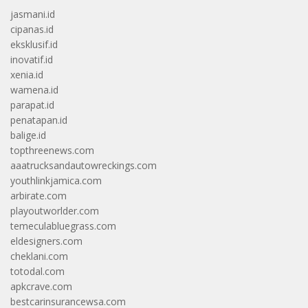
jasmani.id
cipanas.id
eksklusif.id
inovatif.id
xenia.id
wamena.id
parapat.id
penatapan.id
balige.id
topthreenews.com
aaatrucksandautowreckings.com
youthlinkjamica.com
arbirate.com
playoutworlder.com
temeculabluegrass.com
eldesigners.com
cheklani.com
totodal.com
apkcrave.com
bestcarinsurancewsa.com