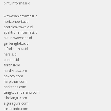
pintuinformasi.id
wawasaninformasi.id
horizonberita.id
portalcakrawala.id
spektruminformasi.id
aktualwawasan.id
gerbangfakta.id
infodinamika.id
narsis.id
pansos.id
forensik.id
hardiknas.com
pakcoy.com
harpitnas.com
harkitnas.com
tangkubanperahu.com
sibolangit.com
siguragura.com
simanindo.com