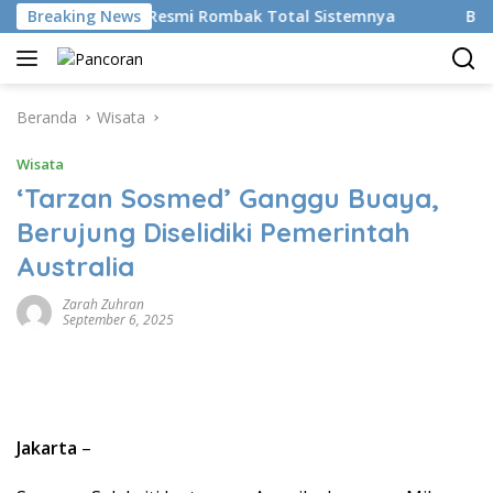
Langsung
ikan AI, BRMS Resmi Rombak Total Sistemnya
Breaking News
Bikin Gen
ke
konten
Beranda
Wisata
Wisata
‘Tarzan Sosmed’ Ganggu Buaya,
Berujung Diselidiki Pemerintah
Australia
Zarah Zuhran
September 6, 2025
Jakarta
–