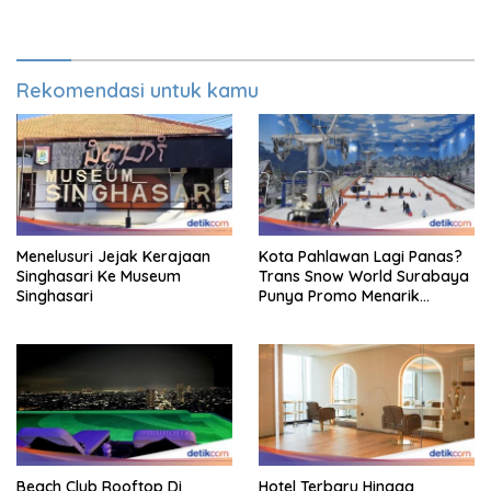
Syukur Warga Citorek
Kali
Rekomendasi untuk kamu
Menelusuri Jejak Kerajaan
Kota Pahlawan Lagi Panas?
Singhasari Ke Museum
Trans Snow World Surabaya
Singhasari
Punya Promo Menarik
Perhatian Bikin Adem
Beach Club Rooftop Di
Hotel Terbaru Hingga