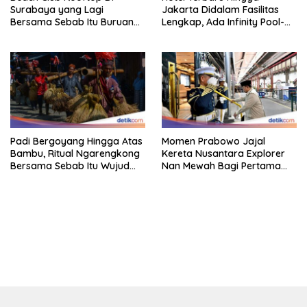
Surabaya yang Lagi
Jakarta Didalam Fasilitas
Bersama Sebab Itu Buruan
Lengkap, Ada Infinity Pool-
Staycation
Sky Lounge
Padi Bergoyang Hingga Atas
Momen Prabowo Jajal
Bambu, Ritual Ngarengkong
Kereta Nusantara Explorer
Bersama Sebab Itu Wujud
Nan Mewah Bagi Pertama
Syukur Warga Citorek
Kali
bandar besar starlight princess1000 bagi bonus