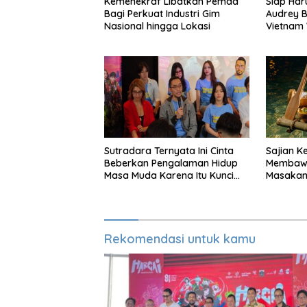
Kemenekraf Libatkan Pemda
Siap Ha
Bagi Perkuat Industri Gim
Audrey B
Nasional hingga Lokasi
Vietnam 
Miss Wor
Sutradara Ternyata Ini Cinta
Sajian K
Beberkan Pengalaman Hidup
Membawa
Masa Muda Karena Itu Kunci
Masakan
Garap Adegan Balap
Perabot
Kendaraan Bermotor Roda
Dua
Rekomendasi untuk kamu