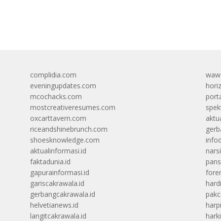
complidia.com
wawa
eveningupdates.com
hori
mcochacks.com
port
mostcreativeresumes.com
spek
oxcarttavern.com
aktu
riceandshinebrunch.com
gerb
shoesknowledge.com
info
aktualinformasi.id
narsi
faktadunia.id
pans
gapurainformasi.id
foren
gariscakrawala.id
hard
gerbangcakrawala.id
pak
helvetianews.id
harp
langitcakrawala.id
hark