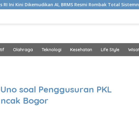
emudikan AI, BRMS Resmi Rombak Total Sistemnya
Biki
if
Olahraga
Teknologi
Kesehatan
Life Style
Wisa
band
Uno soal Penggusuran PKL
Puncak Bogor