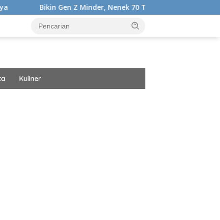
n Gen Z Minder, Nenek 70 Tahun Ini Punya Tubuh Segar dan Ber
ta
Kuliner
ar besar starlight princess1000 bagi bonus