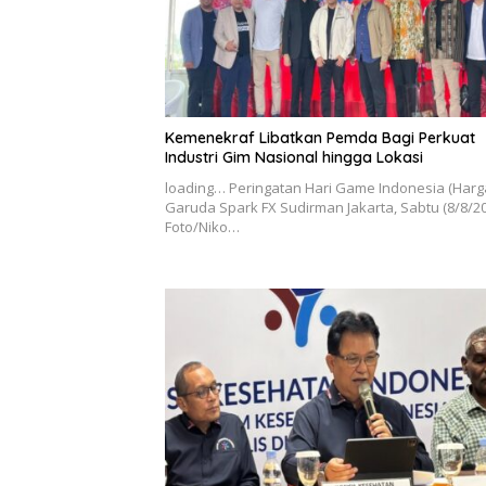
Kemenekraf Libatkan Pemda Bagi Perkuat
Industri Gim Nasional hingga Lokasi
loading… Peringatan Hari Game Indonesia (Harga
Garuda Spark FX Sudirman Jakarta, Sabtu (8/8/20
Foto/Niko…