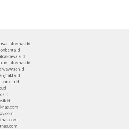
saninformasi.id
zonberita.id
alcakrawala.id
truminformasi.id
alwawasan.id
angfakta.id
dinamika.id
s.id
os.id
sik.id
iknas.com
coy.com
itnas.com
itnas.com