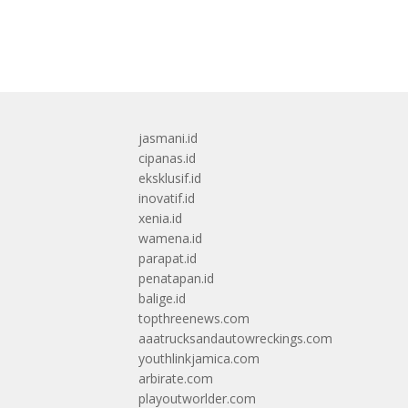
jasmani.id
cipanas.id
eksklusif.id
inovatif.id
xenia.id
wamena.id
parapat.id
penatapan.id
balige.id
topthreenews.com
aaatrucksandautowreckings.com
youthlinkjamica.com
arbirate.com
playoutworlder.com