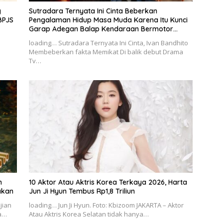
g
Sutradara Ternyata Ini Cinta Beberkan
BPJS
Pengalaman Hidup Masa Muda Karena Itu Kunci
Garap Adegan Balap Kendaraan Bermotor
Roda Dua
loading… Sutradara Ternyata Ini Cinta, Ivan Bandhito
Membeberkan fakta Memikat Di balik debut Drama
Tv…
h
10 Aktor Atau Aktris Korea Terkaya 2026, Harta
akan
Jun Ji Hyun Tembus Rp1,8 Triliun
jian
loading… Jun Ji Hyun. Foto: Kbizoom JAKARTA – Aktor
ma…
Atau Aktris Korea Selatan tidak hanya…