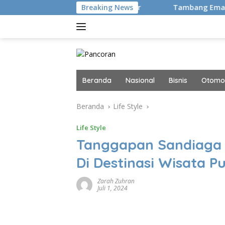
Langsung
embali Hingga Tanah Air
Breaking News
Tambang Emas RI Ini Kini Dik
ke
konten
Beranda
Nasional
Bisnis
Otomot
Beranda
Life Style
Life Style
Tanggapan Sandiaga 
Di Destinasi Wisata 
Zarah Zuhran
Juli 1, 2024