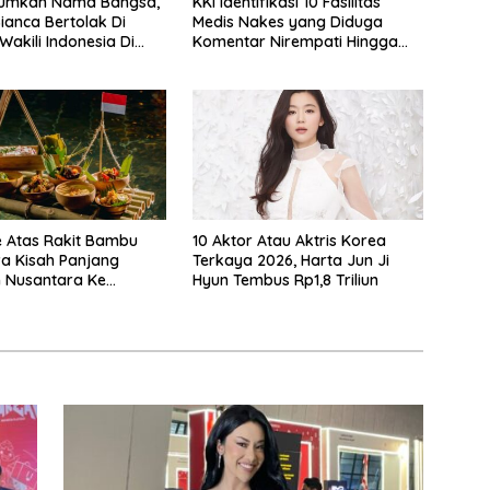
rumkan Nama Bangsa,
KKI Identifikasi 10 Fasilitas
ianca Bertolak Di
Medis Nakes yang Diduga
Wakili Indonesia Di
Komentar Nirempati Hingga
ld 2026
Pasien BPJS
e Atas Rakit Bambu
10 Aktor Atau Aktris Korea
 Kisah Panjang
Terkaya 2026, Harta Jun Ji
 Nusantara Ke
Hyun Tembus Rp1,8 Triliun
 Makan