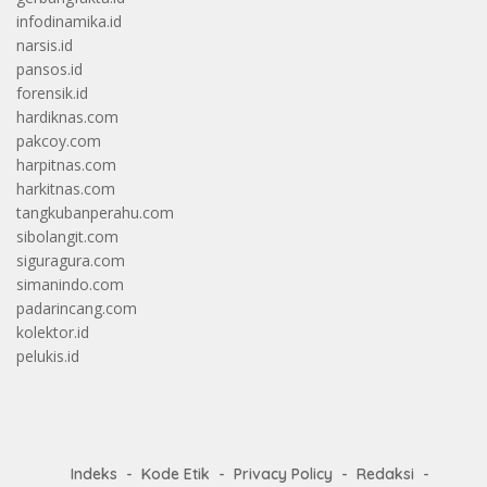
infodinamika.id
narsis.id
pansos.id
forensik.id
hardiknas.com
pakcoy.com
harpitnas.com
harkitnas.com
tangkubanperahu.com
sibolangit.com
siguragura.com
simanindo.com
padarincang.com
kolektor.id
pelukis.id
Indeks
Kode Etik
Privacy Policy
Redaksi