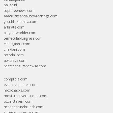
balige.id
topthreenews.com
aaatrucksandautowreckings.com
youthlinkjamica.com
arbirate.com
playoutworlder.com
temeculabluegrass.com
eldesigners.com
cheklani.com
totodal.com
apkcrave.com
bestcarinsurancewsa.com
complidia.com
eveningupdates.com
mcochacks.com
mostcreativeresumes.com
oxcarttavern.com
riceandshinebrunch.com
shoesknowledge.com