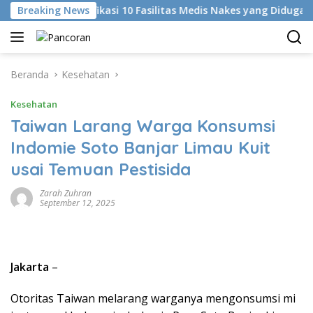
Langsung
KKI Identifikasi 10 Fasilitas Medis Nakes yang Diduga Komenta
Breaking News
ke
konten
Beranda
Kesehatan
Kesehatan
Taiwan Larang Warga Konsumsi
Indomie Soto Banjar Limau Kuit
usai Temuan Pestisida
Zarah Zuhran
September 12, 2025
Jakarta
–
Otoritas Taiwan melarang warganya mengonsumsi mi