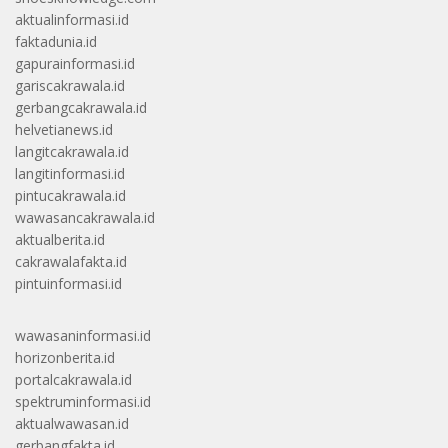
aktualinformasi.id
faktadunia.id
gapurainformasi.id
gariscakrawala.id
gerbangcakrawala.id
helvetianews.id
langitcakrawala.id
langitinformasi.id
pintucakrawala.id
wawasancakrawala.id
aktualberita.id
cakrawalafakta.id
pintuinformasi.id
wawasaninformasi.id
horizonberita.id
portalcakrawala.id
spektruminformasi.id
aktualwawasan.id
gerbangfakta.id