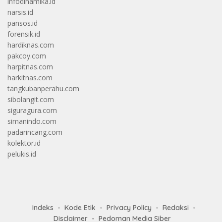
infodinamika.id
narsis.id
pansos.id
forensik.id
hardiknas.com
pakcoy.com
harpitnas.com
harkitnas.com
tangkubanperahu.com
sibolangit.com
siguragura.com
simanindo.com
padarincang.com
kolektor.id
pelukis.id
Indeks
Kode Etik
Privacy Policy
Redaksi
Disclaimer
Pedoman Media Siber