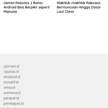
Gemini Robotics 2 Bantu
Makhluk-makhluk Raksasa
Android Bisa Berpikir seperti
Bermunculan Hingga Dasar
Manusia
Laut China
bandar besar starlight princess1000 bagi bonus
jasmani.id
cipanas.id
eksklusif.id
inovatif.id
xenia.id
wamena.id
parapat.id
penatapan.id