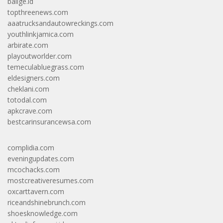
balige.id
topthreenews.com
aaatrucksandautowreckings.com
youthlinkjamica.com
arbirate.com
playoutworlder.com
temeculabluegrass.com
eldesigners.com
cheklani.com
totodal.com
apkcrave.com
bestcarinsurancewsa.com
complidia.com
eveningupdates.com
mcochacks.com
mostcreativeresumes.com
oxcarttavern.com
riceandshinebrunch.com
shoesknowledge.com