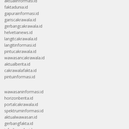
aktualinformasi.id
faktadunia.id
gapurainformasi.id
gariscakrawala.id
gerbangcakrawala.id
helvetianews.id
langitcakrawala.id
langitinformasi.id
pintucakrawala.id
wawasancakrawala.id
aktualberita.id
cakrawalafakta.id
pintuinformasi.id
wawasaninformasi.id
horizonberita.id
portalcakrawala.id
spektruminformasi.id
aktualwawasan.id
gerbangfakta.id