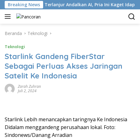
Langsung
ISP
Breaking News
Terlanjur Andalkan AI, Pria Ini Kaget Idap Kanker S
ke
konten
Beranda
Teknologi
Teknologi
Starlink Gandeng FiberStar
Sebagai Perluas Akses Jaringan
Satelit Ke Indonesia
Zarah Zuhran
Juli 2, 2024
Starlink Lebih menancapkan taringnya Ke Indonesia
Didalam menggandeng perusahaan lokal. Foto:
Sindonews/Danang Arradian