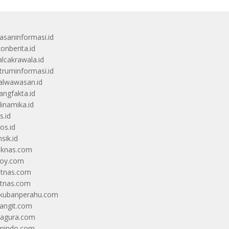
saninformasi.id
zonberita.id
alcakrawala.id
truminformasi.id
alwawasan.id
angfakta.id
dinamika.id
s.id
os.id
sik.id
iknas.com
coy.com
itnas.com
itnas.com
kubanperahu.com
langit.com
ragura.com
nindo.com