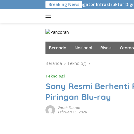
Langsung
du Eksekusi
Navigator Infrastruktur Digital dan AI Masa
Breaking News
ke
konten
Beranda
Nasional
Bisnis
Otomot
Beranda
Teknologi
Teknologi
Sony Resmi Berhenti 
Piringan Blu-ray
Zarah Zuhran
Februari 11, 2026