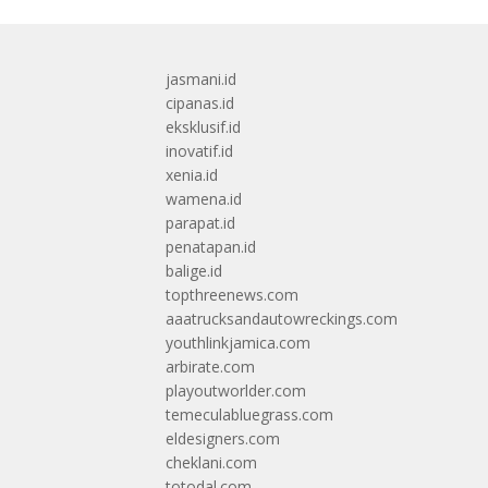
jasmani.id
cipanas.id
eksklusif.id
inovatif.id
xenia.id
wamena.id
parapat.id
penatapan.id
balige.id
topthreenews.com
aaatrucksandautowreckings.com
youthlinkjamica.com
arbirate.com
playoutworlder.com
temeculabluegrass.com
eldesigners.com
cheklani.com
totodal.com