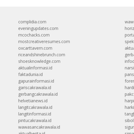
complidia.com
wawa
eveningupdates.com
hori
mcochacks.com
port
mostcreativeresumes.com
spek
oxcarttavern.com
aktu
riceandshinebrunch.com
gerb
shoesknowledge.com
info
aktualinformasi.id
narsi
faktadunia.id
pans
gapurainformasi.id
foren
gariscakrawala.id
hard
gerbangcakrawala.id
pak
helvetianews.id
harp
langitcakrawala.id
hark
langitinformasi.id
tang
pintucakrawala.id
sibo
wawasancakrawala.id
sigu
aktualberita.id
sima