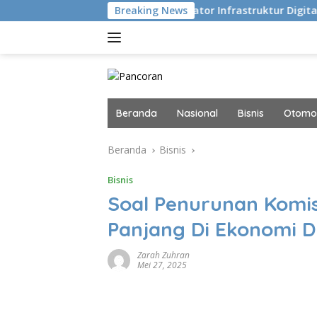
Langsung
Eksekusi
Navigator Infrastruktur Digital dan AI Masa Di
Breaking News
ke
konten
Beranda
Nasional
Bisnis
Otomot
Beranda
Bisnis
Bisnis
Soal Penurunan Komis
Panjang Di Ekonomi Di
Zarah Zuhran
Mei 27, 2025