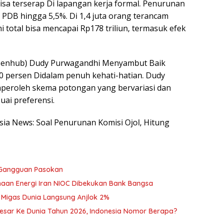
sa terserap Di lapangan kerja formal. Penurunan
 PDB hingga 5,5%. Di 1,4 juta orang terancam
total bisa mencapai Rp178 triliun, termasuk efek
Menhub) Dudy Purwagandhi Menyambut Baik
0 persen Didalam penuh kehati-hatian. Dudy
eroleh skema potongan yang bervariasi dan
ai preferensi.
esia News: Soal Penurunan Komisi Ojol, Hitung
 Gangguan Pasokan
sahaan Energi Iran NIOC Dibekukan Bank Bangsa
 Migas Dunia Langsung Anjlok 2%
esar Ke Dunia Tahun 2026, Indonesia Nomor Berapa?