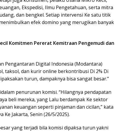
tapi juga konsumen, pelaku Usaha Mikro Kecil,
keuangan, Ekspedisi, Ilmu Pengetahuan, serta mitra
udang, dan bengkel. Setiap intervensi Ke satu titik
k menimbulkan efek domino yang merugikan banyak
Kecil Komitmen Pererat Kemitraan Pengemudi dan
dan Pengantaran Digital Indonesia (Modantara)
, taksol, dan kurir online berkontribusi Di 2% Di
 dipaksakan turun, dampaknya bisa sangat besar.”
idalam penurunan komisi. “Hilangnya pendapatan
a beli mereka, yang Lalu berdampak Ke sektor
nan keuangan seperti pinjaman dan cicilan,” kata
 Ke Jakarta, Senin (26/5/2025).
ar yang terjadi bila komisi dipaksa turun yakni