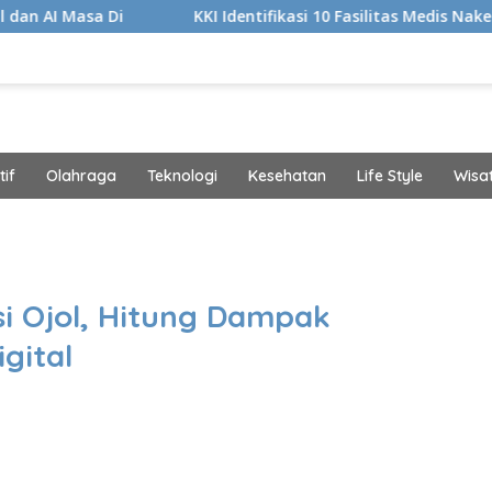
KKI Identifikasi 10 Fasilitas Medis Nakes yang Diduga
if
Olahraga
Teknologi
Kesehatan
Life Style
Wisa
band
i Ojol, Hitung Dampak
gital