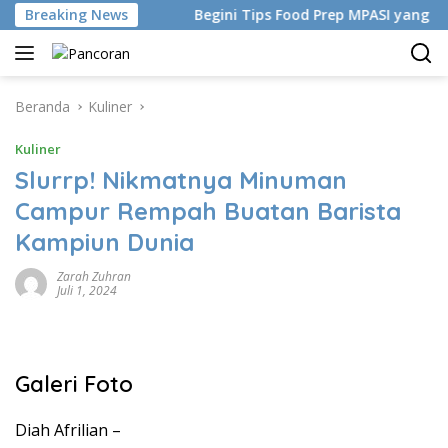
Langsung
Buatan China
Breaking News
Begini Tips Food Prep MPASI yang Simpel
ke
konten
Beranda
Kuliner
Kuliner
Slurrp! Nikmatnya Minuman
Campur Rempah Buatan Barista
Kampiun Dunia
Zarah Zuhran
Juli 1, 2024
Galeri Foto
Diah Afrilian –