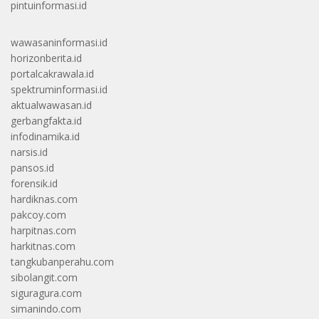
pintuinformasi.id
wawasaninformasi.id
horizonberita.id
portalcakrawala.id
spektruminformasi.id
aktualwawasan.id
gerbangfakta.id
infodinamika.id
narsis.id
pansos.id
forensik.id
hardiknas.com
pakcoy.com
harpitnas.com
harkitnas.com
tangkubanperahu.com
sibolangit.com
siguragura.com
simanindo.com