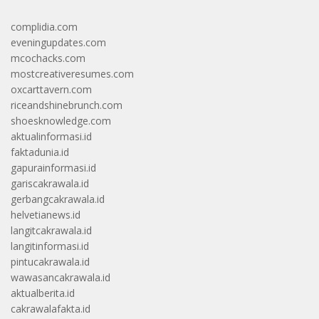
complidia.com
eveningupdates.com
mcochacks.com
mostcreativeresumes.com
oxcarttavern.com
riceandshinebrunch.com
shoesknowledge.com
aktualinformasi.id
faktadunia.id
gapurainformasi.id
gariscakrawala.id
gerbangcakrawala.id
helvetianews.id
langitcakrawala.id
langitinformasi.id
pintucakrawala.id
wawasancakrawala.id
aktualberita.id
cakrawalafakta.id