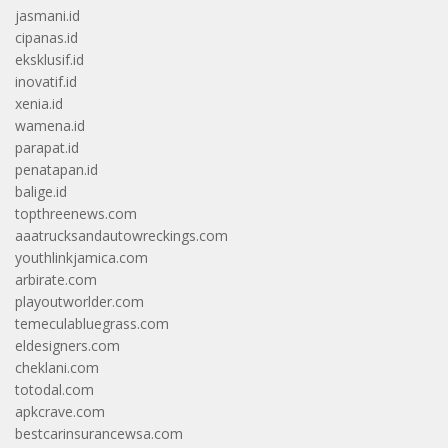
jasmani.id
cipanas.id
eksklusif.id
inovatif.id
xenia.id
wamena.id
parapat.id
penatapan.id
balige.id
topthreenews.com
aaatrucksandautowreckings.com
youthlinkjamica.com
arbirate.com
playoutworlder.com
temeculabluegrass.com
eldesigners.com
cheklani.com
totodal.com
apkcrave.com
bestcarinsurancewsa.com