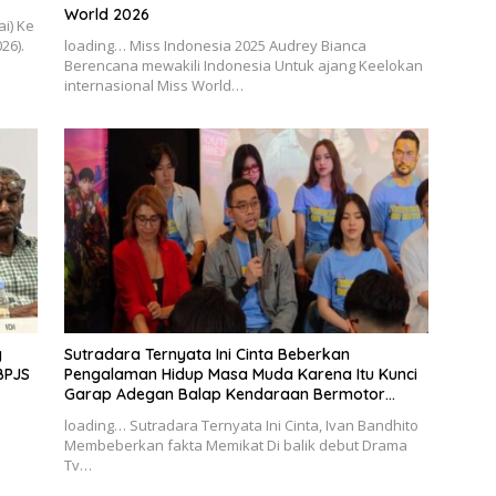
World 2026
i) Ke
26).
loading… Miss Indonesia 2025 Audrey Bianca
Berencana mewakili Indonesia Untuk ajang Keelokan
internasional Miss World…
g
Sutradara Ternyata Ini Cinta Beberkan
BPJS
Pengalaman Hidup Masa Muda Karena Itu Kunci
Garap Adegan Balap Kendaraan Bermotor
Roda Dua
loading… Sutradara Ternyata Ini Cinta, Ivan Bandhito
Membeberkan fakta Memikat Di balik debut Drama
Tv…