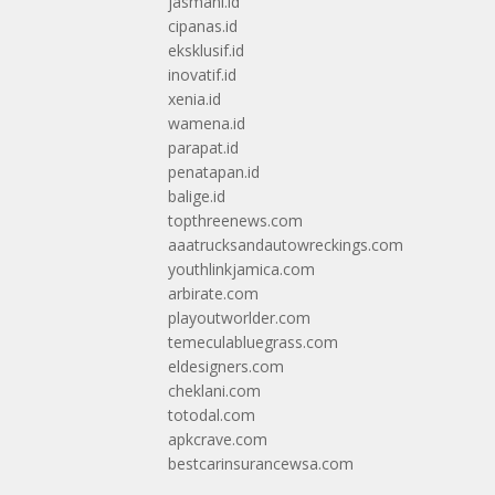
jasmani.id
cipanas.id
eksklusif.id
inovatif.id
xenia.id
wamena.id
parapat.id
penatapan.id
balige.id
topthreenews.com
aaatrucksandautowreckings.com
youthlinkjamica.com
arbirate.com
playoutworlder.com
temeculabluegrass.com
eldesigners.com
cheklani.com
totodal.com
apkcrave.com
bestcarinsurancewsa.com