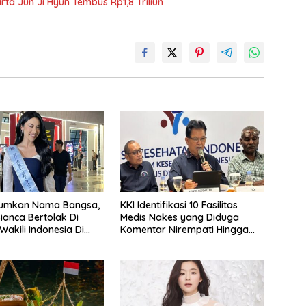
rta Jun Ji Hyun Tembus Rp1,8 Triliun
rumkan Nama Bangsa,
KKI Identifikasi 10 Fasilitas
ianca Bertolak Di
Medis Nakes yang Diduga
Wakili Indonesia Di
Komentar Nirempati Hingga
ld 2026
Pasien BPJS