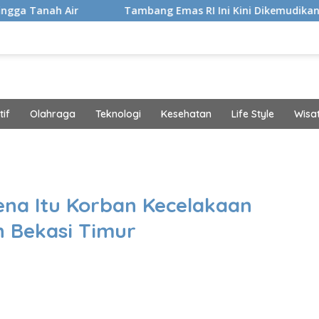
r
Tambang Emas RI Ini Kini Dikemudikan AI, BRMS Res
if
Olahraga
Teknologi
Kesehatan
Life Style
Wisa
band
rena Itu Korban Kecelakaan
n Bekasi Timur