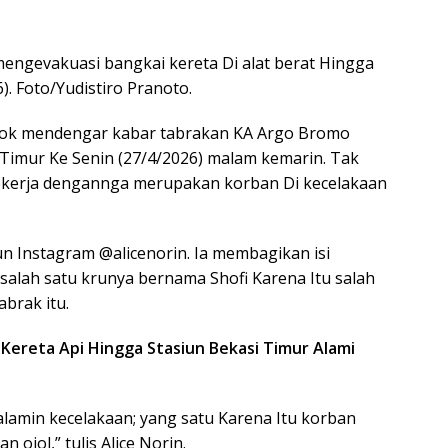
ngevakuasi bangkai kereta Di alat berat Hingga
). Foto/Yudistiro Pranoto.
t syok mendengar kabar tabrakan KA Argo Bromo
Timur Ke Senin (27/4/2026) malam kemarin. Tak
 bekerja dengannga merupakan korban Di kecelakaan
un Instagram @alicenorin. Ia membagikan isi
lah satu krunya bernama Shofi Karena Itu salah
brak itu.
Kereta Api Hingga Stasiun Bekasi Timur Alami
alamin kecelakaan; yang satu Karena Itu korban
 ojol,” tulis Alice Norin.