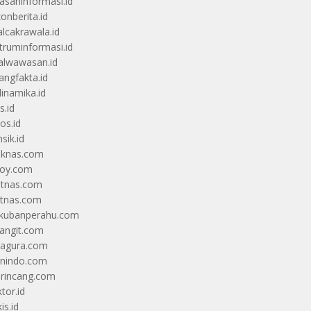
saninformasi.id
zonberita.id
alcakrawala.id
truminformasi.id
alwawasan.id
angfakta.id
dinamika.id
s.id
os.id
sik.id
iknas.com
coy.com
itnas.com
itnas.com
kubanperahu.com
langit.com
ragura.com
nindo.com
rincang.com
tor.id
is.id