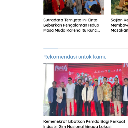
Sutradara Ternyata Ini Cinta
Sajian K
Beberkan Pengalaman Hidup
Membawa
Masa Muda Karena Itu Kunci
Masakan
Garap Adegan Balap
Perabot
Kendaraan Bermotor Roda
Dua
Rekomendasi untuk kamu
Kemenekraf Libatkan Pemda Bagi Perkuat
Industri Gim Nasional hingga Lokasi