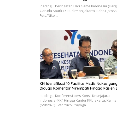
loading… Peringatan Hari Game Indonesia (Harga
Garuda Spark FX Sudirman Jakarta, Sabtu (8/8/20
Foto/Niko…
KKI Identifikasi 10 Fasilitas Medis Nakes yan
Diduga Komentar Nirempati Hingga Pasien 
loading… Konferensi pers Konsil Kesejajaran
Indonesia (KKI) Hingga Kantor KKI, Jakarta, Kamis
(6/8/2026). Foto/Niko Prayoga….