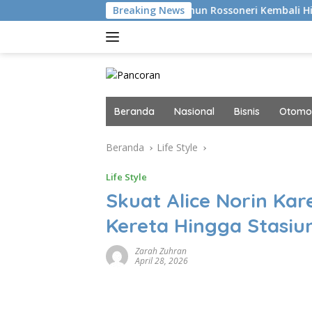
Langsung
a SUGBK, Rayakan 32 Tahun Rossoneri Kembali Hingga Tanah Ai
Breaking News
ke
konten
Beranda
Nasional
Bisnis
Otomot
Beranda
Life Style
Life Style
Skuat Alice Norin Ka
Kereta Hingga Stasiu
Zarah Zuhran
April 28, 2026