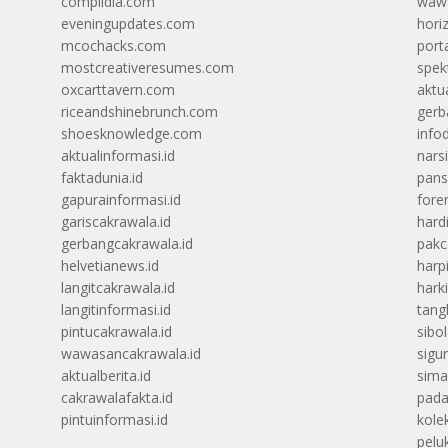
complidia.com
wawa
eveningupdates.com
hori
mcochacks.com
port
mostcreativeresumes.com
spek
oxcarttavern.com
aktu
riceandshinebrunch.com
gerb
shoesknowledge.com
info
aktualinformasi.id
narsi
faktadunia.id
pans
gapurainformasi.id
foren
gariscakrawala.id
hard
gerbangcakrawala.id
pak
helvetianews.id
harp
langitcakrawala.id
hark
langitinformasi.id
tang
pintucakrawala.id
sibo
wawasancakrawala.id
sigu
aktualberita.id
sima
cakrawalafakta.id
pada
pintuinformasi.id
kolek
peluk