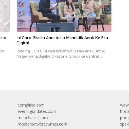
arta
Ini Cara Gisella Anastasia Mendidik Anak Ke Era
Digital
tor
loading… Gisel Di sesi talkshow Kreasi Anak Untuk
Negeri yang digelar Okezone Group Ke Central…
complidia.com
wawa
eveningupdates.com
hori
mcochacks.com
port
mostcreativeresumes.com
spek