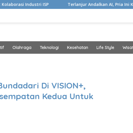
tri ISP
Terlanjur Andalkan AI, Pria Ini Kaget Idap Kank
if
Olahraga
Teknologi
Kesehatan
Life Style
Wisa
band
Bundadari Di VISION+,
Kesempatan Kedua Untuk