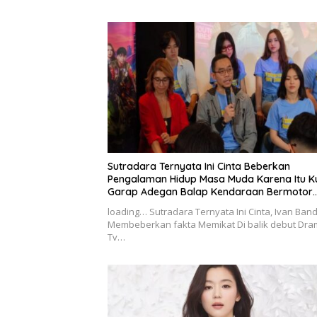
Sutradara Ternyata Ini Cinta Beberkan
Pengalaman Hidup Masa Muda Karena Itu K
Garap Adegan Balap Kendaraan Bermotor
Roda Dua
loading… Sutradara Ternyata Ini Cinta, Ivan Band
Membeberkan fakta Memikat Di balik debut Dr
Tv…