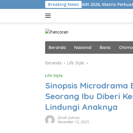
Langsung
ISION+
Gelar MAIN 2026, Matrix Perkuat Kolaborasi Indus
Breaking News
ke
konten
Beranda
Nasional
Bisnis
Otomot
Beranda
Life Style
Life Style
Sinopsis Microdrama 
Seorang Ibu Diberi 
Lindungi Anaknya
Zarah Zuhran
November 12, 2025