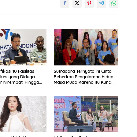
fikasi 10 Fasilitas
Sutradara Ternyata Ini Cinta
akes yang Diduga
Beberkan Pengalaman Hidup
 Nirempati Hingga
Masa Muda Karena Itu Kunci
PJS
Garap Adegan Balap
Kendaraan Bermotor Roda
Dua