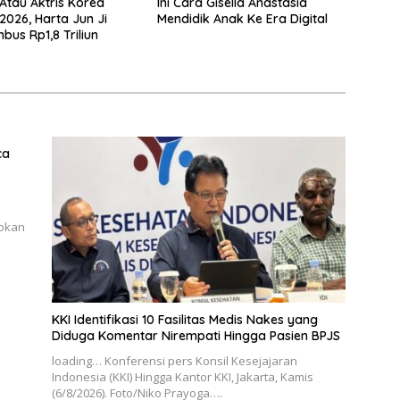
 Atau Aktris Korea
Ini Cara Gisella Anastasia
2026, Harta Jun Ji
Mendidik Anak Ke Era Digital
bus Rp1,8 Triliun
ca
lokan
KKI Identifikasi 10 Fasilitas Medis Nakes yang
Diduga Komentar Nirempati Hingga Pasien BPJS
loading… Konferensi pers Konsil Kesejajaran
Indonesia (KKI) Hingga Kantor KKI, Jakarta, Kamis
(6/8/2026). Foto/Niko Prayoga….