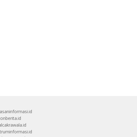
saninformasi.id
zonberita.id
alcakrawala.id
truminformasi.id