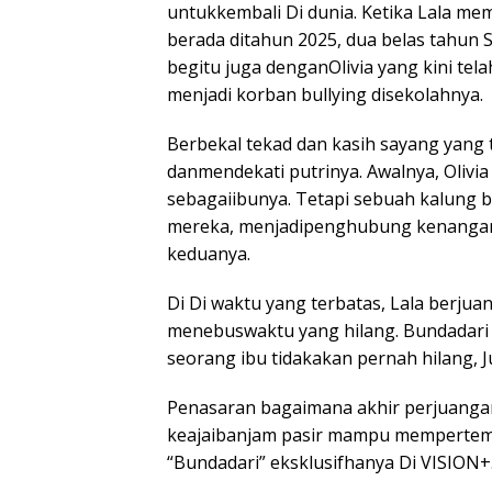
untukkembali Di dunia. Ketika Lala mem
berada ditahun 2025, dua belas tahun 
begitu juga denganOlivia yang kini te
menjadi korban bullying disekolahnya.
Berbekal tekad dan kasih sayang yang
danmendekati putrinya. Awalnya, Oli
sebagaiibunya. Tetapi sebuah kalung b
mereka, menjadipenghubung kenangan 
keduanya.
Di Di waktu yang terbatas, Lala berju
menebuswaktu yang hilang. Bundadar
seorang ibu tidakakan pernah hilang, J
Penasaran bagaimana akhir perjuangan
keajaibanjam pasir mampu mempertem
“Bundadari” eksklusifhanya Di VISION+