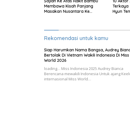
Sajian Ke Atas Rakit Bambu
10 Aktor
Membawa Kisah Panjang
Terkaya 
Masakan Nusantara Ke
Hyun Tem
Perabot Makan
Rekomendasi untuk kamu
Siap Harumkan Nama Bangsa, Audrey Bian
Bertolak Di Vietnam Wakili Indonesia Di Miss
World 2026
loading… Miss Indonesia 2025 Audrey Bianca
Berencana mewakili Indonesia Untuk ajang Kee
internasional Miss World…