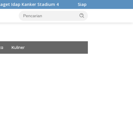
er Stadium 4
Siap Harumkan Nama Bangsa, Audrey Bianca
ta
Kuliner
ar besar starlight princess1000 bagi bonus