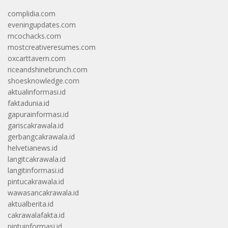
complidia.com
eveningupdates.com
mcochacks.com
mostcreativeresumes.com
oxcarttavern.com
riceandshinebrunch.com
shoesknowledge.com
aktualinformasi.id
faktadunia.id
gapurainformasi.id
gariscakrawala.id
gerbangcakrawala.id
helvetianews.id
langitcakrawala.id
langitinformasi.id
pintucakrawala.id
wawasancakrawala.id
aktualberita.id
cakrawalafakta.id
pintuinformasi.id