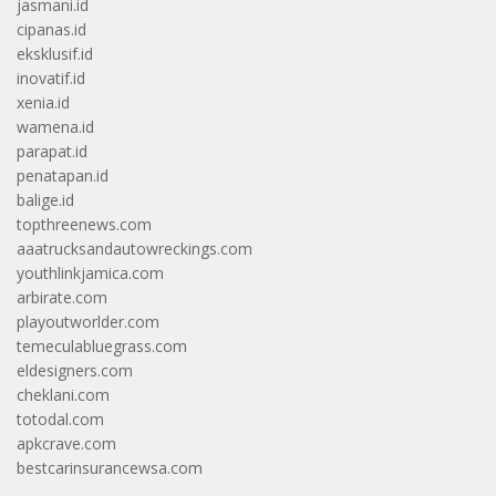
jasmani.id
cipanas.id
eksklusif.id
inovatif.id
xenia.id
wamena.id
parapat.id
penatapan.id
balige.id
topthreenews.com
aaatrucksandautowreckings.com
youthlinkjamica.com
arbirate.com
playoutworlder.com
temeculabluegrass.com
eldesigners.com
cheklani.com
totodal.com
apkcrave.com
bestcarinsurancewsa.com