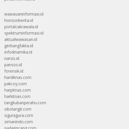
wawasaninformasi.id
horizonberita.id
portalcakrawala.id
spektruminformasi.id
aktualwawasan.id
gerbangfakta.id
infodinamika.id
narsis.id
pansos.id
forensik.id
hardiknas.com
pakcoy.com
harpitnas.com
harkitnas.com
tangkubanperahu.com
sibolangit.com
siguragura.com
simanindo.com
padarincang.com