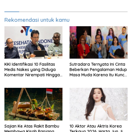
Rekomendasi untuk kamu
KKI Identifikasi 10 Fasilitas
Sutradara Ternyata Ini Cinta
Medis Nakes yang Diduga
Beberkan Pengalaman Hidup
Komentar Nirempati Hingga
Masa Muda Karena Itu Kunci
Pasien BPJS
Garap Adegan Balap
Kendaraan Bermotor Roda
Dua
Sajian Ke Atas Rakit Bambu
10 Aktor Atau Aktris Korea
Membawa Kisah Panjang
Terkaya 2026, Harta Jun Ji