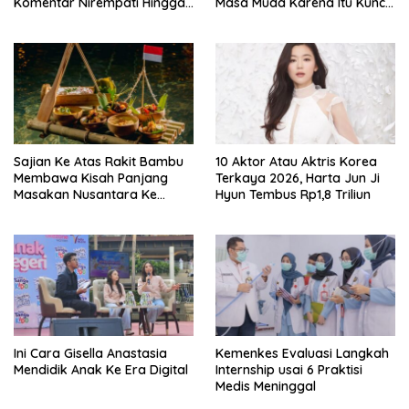
Komentar Nirempati Hingga
Masa Muda Karena Itu Kunci
Pasien BPJS
Garap Adegan Balap
Kendaraan Bermotor Roda
Dua
Sajian Ke Atas Rakit Bambu
10 Aktor Atau Aktris Korea
Membawa Kisah Panjang
Terkaya 2026, Harta Jun Ji
Masakan Nusantara Ke
Hyun Tembus Rp1,8 Triliun
Perabot Makan
Ini Cara Gisella Anastasia
Kemenkes Evaluasi Langkah
Mendidik Anak Ke Era Digital
Internship usai 6 Praktisi
Medis Meninggal