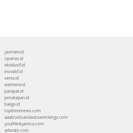
bandar besar starlight princess1000 bagi bonus
jasmani.id
cipanas.id
eksklusif.id
inovatif.id
xenia.id
wamena.id
parapat.id
penatapan.id
balige.id
topthreenews.com
aaatrucksandautowreckings.com
youthlinkjamica.com
arbirate.com