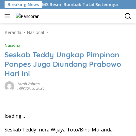
Langsung
emudikan AI, BRMS Resmi Rombak Total Sistemnya
Breaking News
Bikin
ke
konten
Beranda
Nasional
Nasional
Seskab Teddy Ungkap Pimpinan
Ponpes Juga Diundang Prabowo
Hari Ini
Zarah Zuhran
Februari 3, 2026
loading…
Seskab Teddy Indra Wijaya. Foto/Binti Mufarida