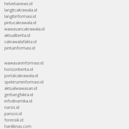
helvetianews.id
langitcakrawala.id
langitinformasi.id
pintucakrawala.id
wawasancakrawala.id
aktualberita.id
cakrawalafakta.id
pintuinformasi.id
wawasaninformasi.id
horizonberita.id
portalcakrawala.id
spektruminformasi.id
aktualwawasan.id
gerbangfakta.id
infodinamika.id
narsis.id
pansos.id
forensik.id
hardiknas.com