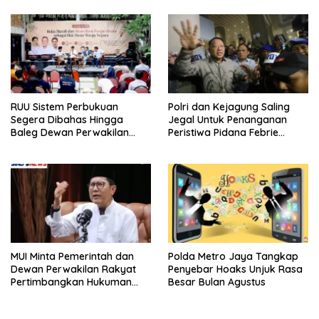
RUU Sistem Perbukuan
Polri dan Kejagung Saling
Segera Dibahas Hingga
Jegal Untuk Penanganan
Baleg Dewan Perwakilan
Peristiwa Pidana Febrie
Rakyat, Willy Aditya: Literatur
Adriansyah
Itu Citarasa Otak
MUI Minta Pemerintah dan
Polda Metro Jaya Tangkap
Dewan Perwakilan Rakyat
Penyebar Hoaks Unjuk Rasa
Pertimbangkan Hukuman
Besar Bulan Agustus
Mati Untuk Koruptor