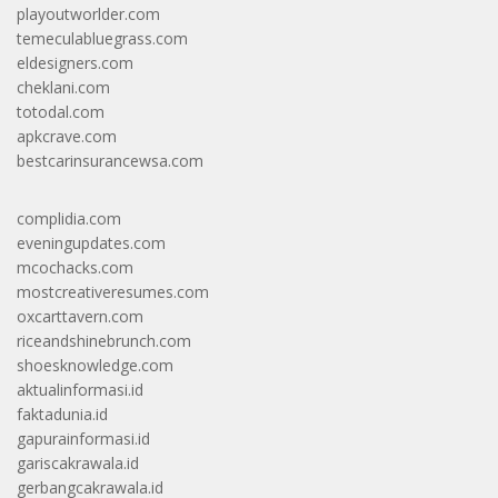
playoutworlder.com
temeculabluegrass.com
eldesigners.com
cheklani.com
totodal.com
apkcrave.com
bestcarinsurancewsa.com
complidia.com
eveningupdates.com
mcochacks.com
mostcreativeresumes.com
oxcarttavern.com
riceandshinebrunch.com
shoesknowledge.com
aktualinformasi.id
faktadunia.id
gapurainformasi.id
gariscakrawala.id
gerbangcakrawala.id