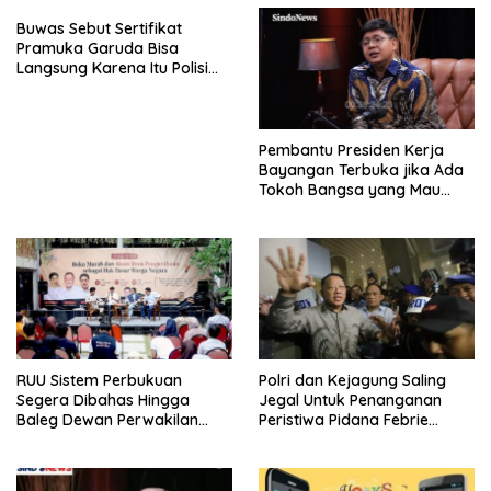
Buwas Sebut Sertifikat
Pramuka Garuda Bisa
Langsung Karena Itu Polisi
Tanpa Tes, Polri: Tetap Harus
Ikuti Seleksi
Pembantu Presiden Kerja
Bayangan Terbuka jika Ada
Tokoh Bangsa yang Mau
Karena Itu Dewan Pengawas
RUU Sistem Perbukuan
Polri dan Kejagung Saling
Segera Dibahas Hingga
Jegal Untuk Penanganan
Baleg Dewan Perwakilan
Peristiwa Pidana Febrie
Rakyat, Willy Aditya: Literatur
Adriansyah
Itu Citarasa Otak