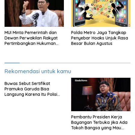
MUI Minta Pemerintah dan
Polda Metro Jaya Tangkap
Dewan Perwakilan Rakyat
Penyebar Hoaks Unjuk Rasa
Pertimbangkan Hukuman
Besar Bulan Agustus
Mati Untuk Koruptor
Rekomendasi untuk kamu
Buwas Sebut Sertifikat
Pramuka Garuda Bisa
Langsung Karena Itu Polisi
Tanpa Tes, Polri: Tetap Harus
Ikuti Seleksi
Pembantu Presiden Kerja
Bayangan Terbuka jika Ada
Tokoh Bangsa yang Mau
Karena Itu Dewan Pengawas