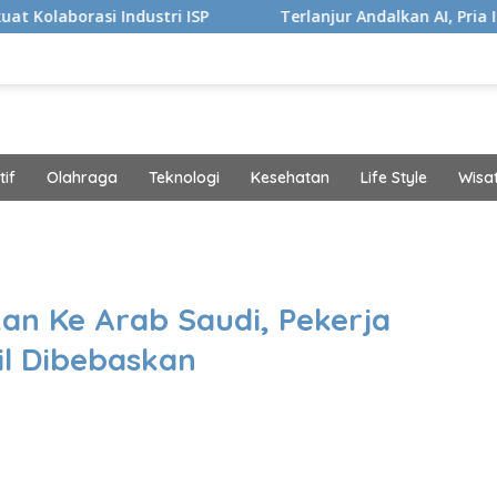
ndustri ISP
Terlanjur Andalkan AI, Pria Ini Kaget Idap K
if
Olahraga
Teknologi
Kesehatan
Life Style
Wisa
band
an Ke Arab Saudi, Pekerja
il Dibebaskan