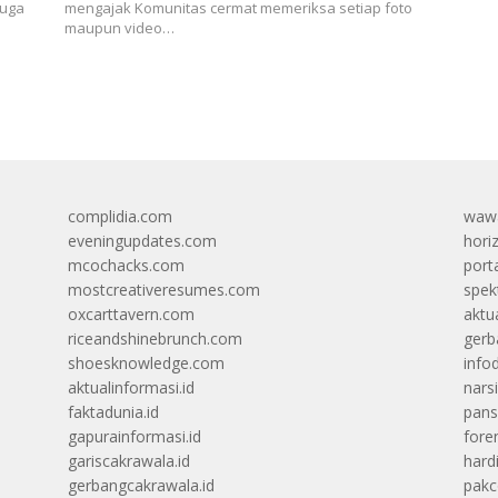
duga
mengajak Komunitas cermat memeriksa setiap foto
maupun video…
complidia.com
wawa
eveningupdates.com
hori
mcochacks.com
port
mostcreativeresumes.com
spek
oxcarttavern.com
aktu
riceandshinebrunch.com
gerb
shoesknowledge.com
info
aktualinformasi.id
narsi
faktadunia.id
pans
gapurainformasi.id
foren
gariscakrawala.id
hard
gerbangcakrawala.id
pak