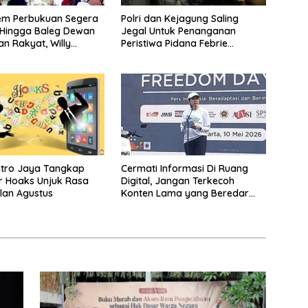
em Perbukuan Segera
Polri dan Kejagung Saling
 Hingga Baleg Dewan
Jegal Untuk Penanganan
an Rakyat, Willy
Peristiwa Pidana Febrie
iteratur Itu Citarasa
Adriansyah
etro Jaya Tangkap
Cermati Informasi Di Ruang
r Hoaks Unjuk Rasa
Digital, Jangan Terkecoh
lan Agustus
Konten Lama yang Beredar
Kembali