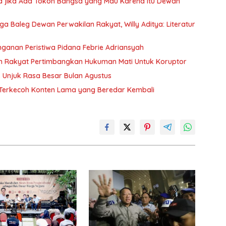
a jika Ada Tokoh Bangsa yang Mau Karena Itu Dewan
 Baleg Dewan Perwakilan Rakyat, Willy Aditya: Literatur
nganan Peristiwa Pidana Febrie Adriansyah
n Rakyat Pertimbangkan Hukuman Mati Untuk Koruptor
Unjuk Rasa Besar Bulan Agustus
n Terkecoh Konten Lama yang Beredar Kembali