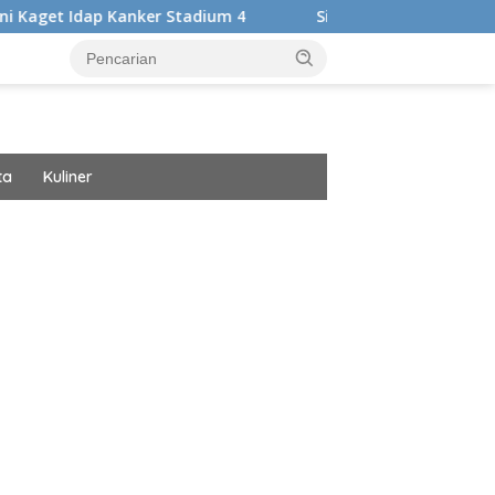
anker Stadium 4
Siap Harumkan Nama Bangsa, Audrey Bia
ta
Kuliner
ar besar starlight princess1000 bagi bonus