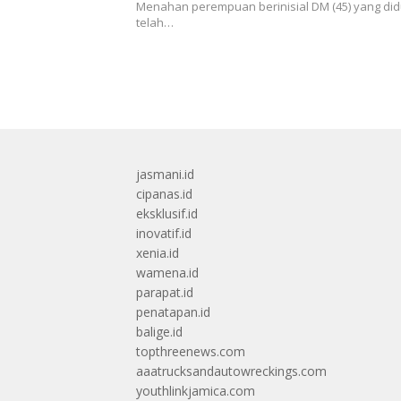
Menahan perempuan berinisial DM (45) yang di
telah…
jasmani.id
cipanas.id
eksklusif.id
inovatif.id
xenia.id
wamena.id
parapat.id
penatapan.id
balige.id
topthreenews.com
aaatrucksandautowreckings.com
youthlinkjamica.com