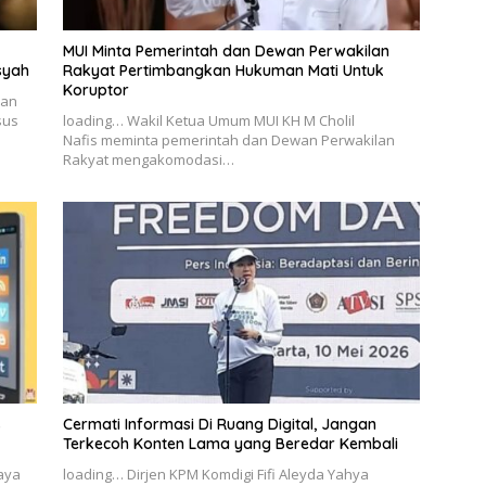
MUI Minta Pemerintah dan Dewan Perwakilan
syah
Rakyat Pertimbangkan Hukuman Mati Untuk
Koruptor
nan
sus
loading… Wakil Ketua Umum MUI KH M Cholil
Nafis meminta pemerintah dan Dewan Perwakilan
Rakyat mengakomodasi…
s
Cermati Informasi Di Ruang Digital, Jangan
Terkecoh Konten Lama yang Beredar Kembali
Jaya
loading… Dirjen KPM Komdigi Fifi Aleyda Yahya