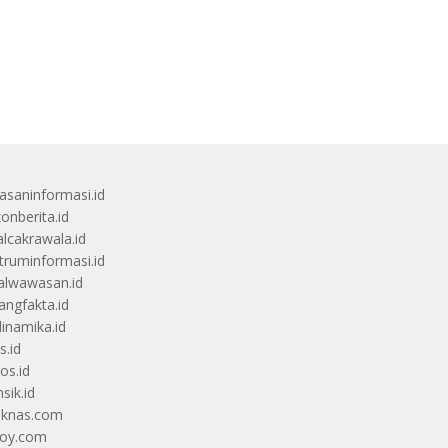
saninformasi.id
zonberita.id
alcakrawala.id
truminformasi.id
alwawasan.id
angfakta.id
dinamika.id
s.id
os.id
sik.id
iknas.com
coy.com