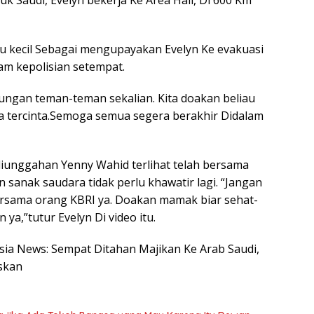
 Saudi, Evelyn bekerja Ke Area Hail, Di 600 Km
u kecil Sebagai mengupayakan Evelyn Ke evakuasi
am kepolisian setempat.
ungan teman-teman sekalian. Kita doakan beliau
 tercinta.Semoga semua segera berakhir Didalam
 diunggahan Yenny Wahid terlihat telah bersama
 sanak saudara tidak perlu khawatir lagi. “Jangan
ersama orang KBRI ya. Doakan mamak biar sehat-
ya,”tutur Evelyn Di video itu.
esia News: Sempat Ditahan Majikan Ke Arab Saudi,
skan