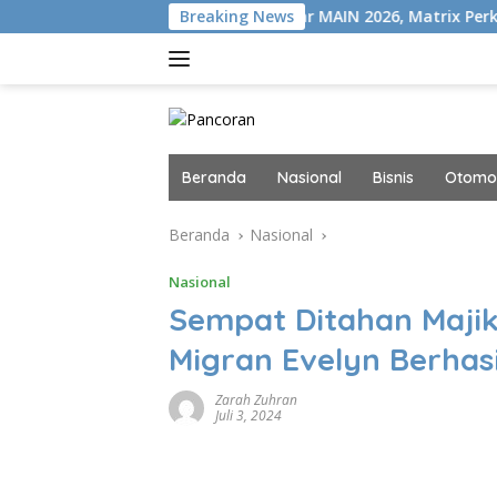
Langsung
i VISION+
Gelar MAIN 2026, Matrix Perkuat Kolaborasi I
Breaking News
ke
konten
Beranda
Nasional
Bisnis
Otomot
Beranda
Nasional
Nasional
Sempat Ditahan Majik
Migran Evelyn Berhas
Zarah Zuhran
Juli 3, 2024