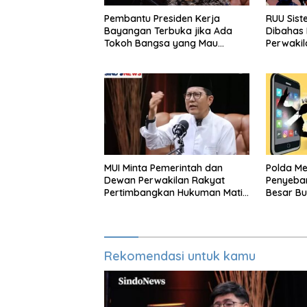
Pembantu Presiden Kerja
RUU Sist
Bayangan Terbuka jika Ada
Dibahas
Tokoh Bangsa yang Mau
Perwakil
Karena Itu Dewan Pengawas
Aditya: L
Otak
MUI Minta Pemerintah dan
Polda M
Dewan Perwakilan Rakyat
Penyeba
Pertimbangkan Hukuman Mati
Besar Bu
Untuk Koruptor
Rekomendasi untuk kamu