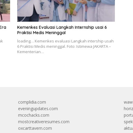
 Era
Kemenkes Evaluasi Langkah Internship usai 6
Praktisi Medis Meninggal
uk
loading… Kemenkes evaluasi Langkah intership usah
6 Praktisi Medis meninggal. Foto: Istimewa JAKARTA –
Kementerian…
complidia.com
wawa
eveningupdates.com
hori
mcochacks.com
port
mostcreativeresumes.com
spek
oxcarttavern.com
aktu