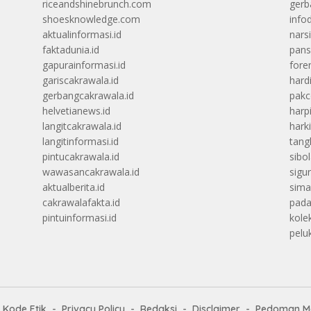
riceandshinebrunch.com
gerb
shoesknowledge.com
info
aktualinformasi.id
narsi
faktadunia.id
pans
gapurainformasi.id
foren
gariscakrawala.id
hard
gerbangcakrawala.id
pak
helvetianews.id
harp
langitcakrawala.id
hark
langitinformasi.id
tang
pintucakrawala.id
sibo
wawasancakrawala.id
sigu
aktualberita.id
sima
cakrawalafakta.id
pada
pintuinformasi.id
kolek
peluk
Kode Etik
Privacy Policy
Redaksi
Disclaimer
Pedoman Me