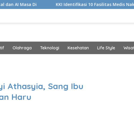
 Di
KKI Identifikasi 10 Fasilitas Medis Nakes yang Did
if
Olahraga
Teknologi
Kesehatan
Life Style
Wisa
band
i Athasyia, Sang Ibu
dan Haru