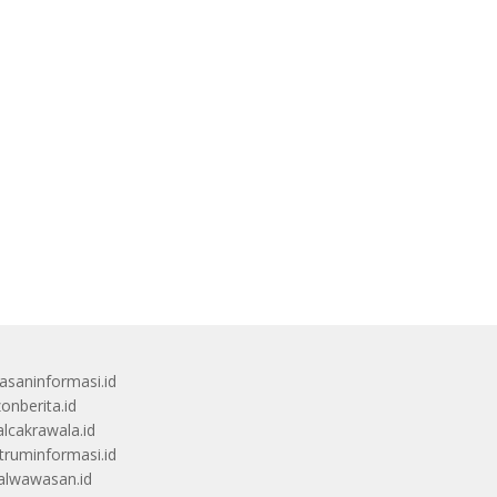
saninformasi.id
zonberita.id
alcakrawala.id
truminformasi.id
alwawasan.id