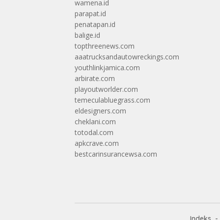
wamena.id
parapat.id
penatapan.id
balige.id
topthreenews.com
aaatrucksandautowreckings.com
youthlinkjamica.com
arbirate.com
playoutworlder.com
temeculabluegrass.com
eldesigners.com
cheklani.com
totodal.com
apkcrave.com
bestcarinsurancewsa.com
Indeks