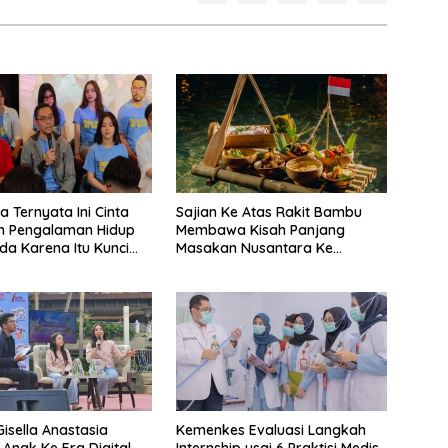
a Ternyata Ini Cinta
Sajian Ke Atas Rakit Bambu
n Pengalaman Hidup
Membawa Kisah Panjang
a Karena Itu Kunci
Masakan Nusantara Ke
degan Balap
Perabot Makan
an Bermotor Roda
Gisella Anastasia
Kemenkes Evaluasi Langkah