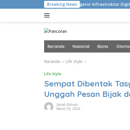
Langsung
u Eksekusi
Navigator Infrastruktur Digital dan AI Masa
Breaking News
ke
konten
Beranda
Nasional
Bisnis
Otomot
Beranda
Life Style
Life Style
Sempat Dibentak Tasy
Unggah Pesan Bijak 
Zarah Zuhran
Maret 25, 2026