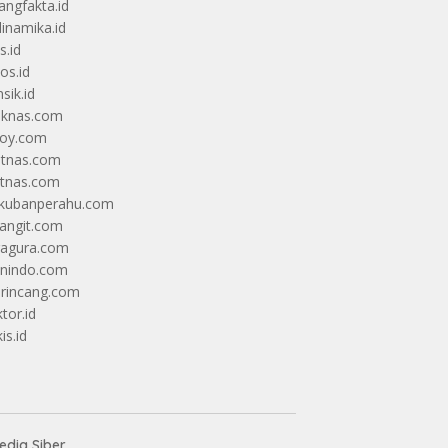
angfakta.id
dinamika.id
s.id
os.id
sik.id
iknas.com
coy.com
itnas.com
itnas.com
kubanperahu.com
langit.com
ragura.com
nindo.com
rincang.com
tor.id
is.id
dia Siber