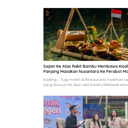
Sajian Ke Atas Rakit Bambu Membawa Kisa
Panjang Masakan Nusantara Ke Perabot M
loading… Tugu Hotels & Restaurants hadirkan sa
yang disusun Ke atas rakit bambu Melewati te